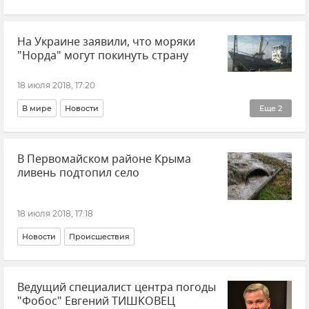
На Украине заявили, что моряки
"Норда" могут покинуть страну
18 июля 2018, 17:20
В мире
Новости
Еще
2
Захват крымского судна "Норд" украинскими пограничниками
В Первомайском районе Крыма
Ситуация в Азовском море
ливень подтопил село
18 июля 2018, 17:18
Новости
Происшествия
Ведущий специалист центра погоды
"Фобос" Евгений ТИШКОВЕЦ