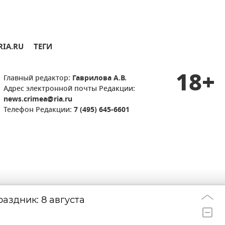
RIA.RU
ТЕГИ
18+
Главный редактор:
Гаврилова А.В.
Адрес электронной почты Редакции:
news.crimea@ria.ru
Телефон Редакции:
7 (495) 645-6601
аздник: 8 августа
Удар дрона по д
22:33
берегов Ялты: г