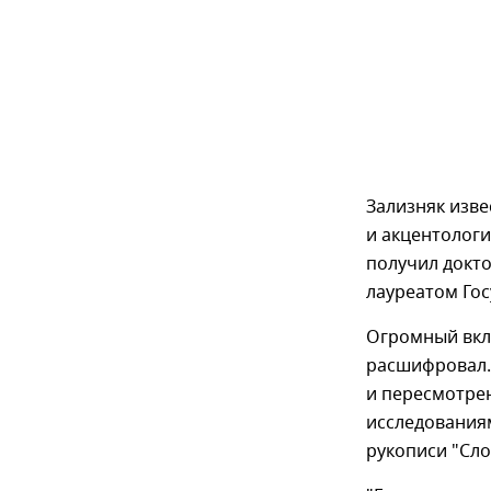
Зализняк изв
и акцентологи
получил докто
лауреатом Го
Огромный вкла
расшифровал. 
и пересмотрен
исследования
рукописи "Сло