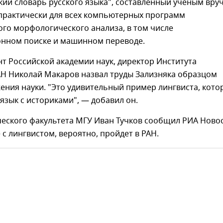
ий словарь русского языка", составленный ученым вру
 практически для всех компьютерных программ
го морфологического анализа, в том числе
нном поиске и машинном переводе.
т Российской академии наук, директор Института
АН Николай Макаров назвал труды Зализняка образцом
ения науки. "Это удивительный пример лингвиста, кот
зык с историками", — добавил он.
еского факультета МГУ Иван Тучков сообщил РИА Новос
с лингвистом, вероятно, пройдет в РАН.