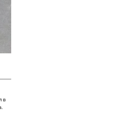
й
л в
а.