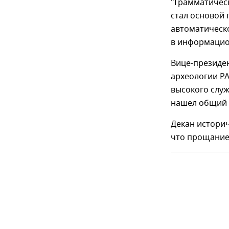
"Грамматическ
стал основой
автоматическо
в информацио
Вице-президен
археологии Р
высокого служ
нашел общий я
Декан историч
что прощание 