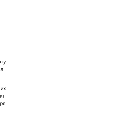
азу
ал
 их
кт
аря