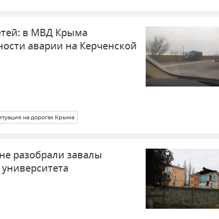
етей: в МВД Крыма
ности аварии на Керченской
итуация на дорогах Крыма
 не разобрали завалы
 университета