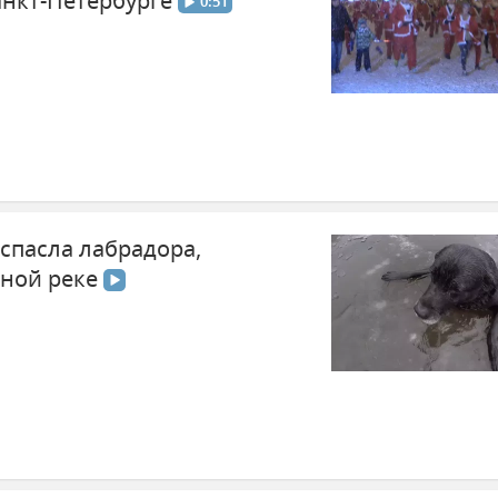
анкт-Петербурге
0:51
спасла лабрадора,
яной реке