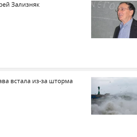
рей Зализняк
ава встала из-за шторма