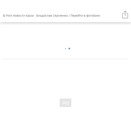
© РИА Новости Крым . Владислав Сергиенко
Перейти в фотобанк