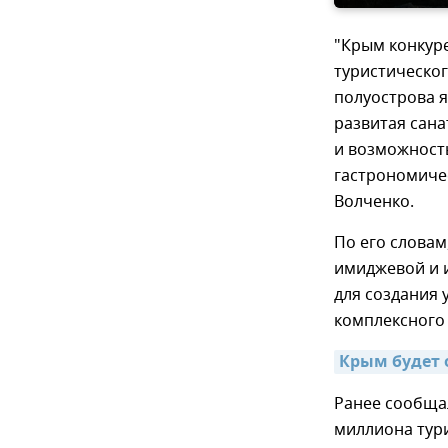
"Крым конкур
туристическо
полуострова я
развитая сана
и возможност
гастрономичес
Волченко.
По его словам
имиджевой и 
для создания 
комплексного 
Крым будет 
Ранее сообщал
миллиона тури