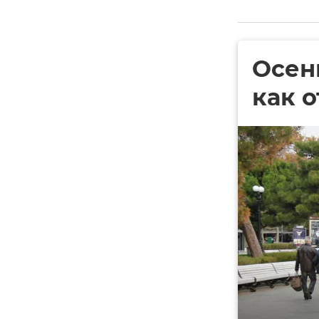
Осень
как 