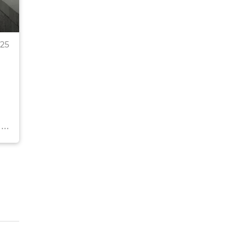
Здесь можно сфотографироваться с интересны
25
памятниками...
На фото: женщина у скульптуры "Дама с собачко
набережной Ялты.
© РИА Новости Крым . Владислав Сергиенко
Перейти в фотобанк