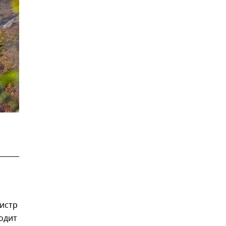
нистр
одит