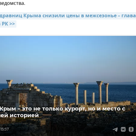
ведомства.
здравниц Крыма снизили цены в межсезонье – глава 
 РК >>
Крым – это не только курорт, но и место с
ей историей
 15:57