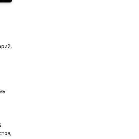
орий,
му
5
стов,