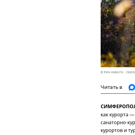
© РИА Новости . Серг
Читать в
СИМФЕРОПОЛЬ
как курорта —
санаторно-кур
курортов и ту