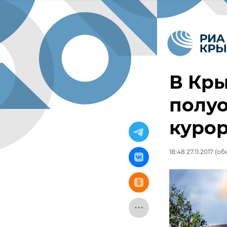
В Кры
полуо
курор
18:48 27.11.2017
(обн