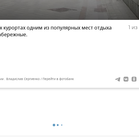
х курортах одним из популярных мест отдыха
1
из 
абережные.
ым . Владислав Сергиенко
Перейти в фотобанк