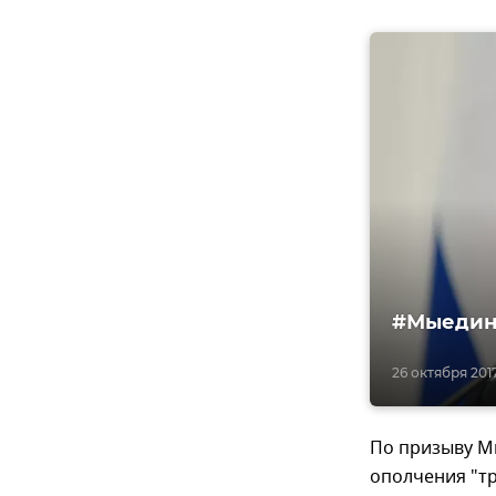
#Мыедины
26 октября 2017
По призыву М
ополчения "т