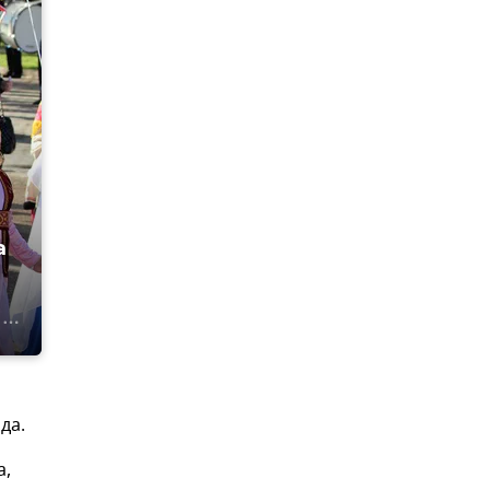
а
да.
а,