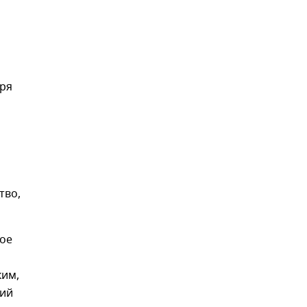
аря
тво,
ое
ким,
кий