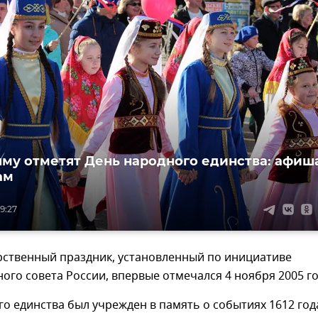
ыму отметят День народного единства: афиш
ам
19:27
рственный праздник, установленный по инициативе
го совета России, впервые отмечался 4 ноября 2005 го
о единства был учрежден в память о событиях 1612 год