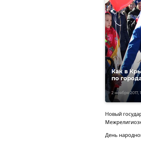
Как в Кр
по город
2 ноября 2017, 
Новый госуда
Межрелигиозно
День народног