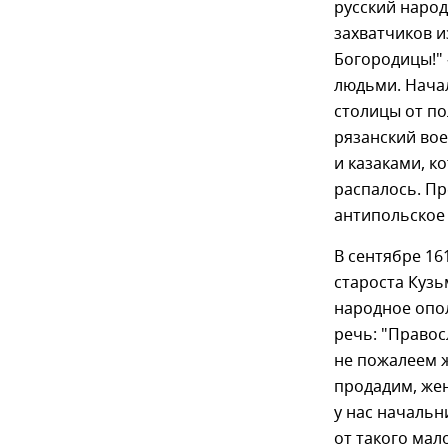
русский народ
захватчиков и
Богородицы!" 
людьми. Нача
столицы от по
рязанский вое
и казаками, к
распалось. Пр
антипольское
В сентябре 16
староста Кузь
народное опо
речь: "Правос
не пожалеем 
продадим, жен
у нас начальн
от такого мал