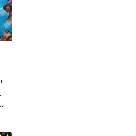
л
"
ода