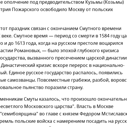
ое ополчение под предводительством Кузьмы (Козьмы)
трия Пожарского освободило Москву от польских
тот праздник связан с окончанием Смутного времени
II веке. Смутное время — период со смерти в 1584 году ц
о и до 1613 года, когда на русском престоле воцарился
астии Романовых, — было эпохой глубокого кризиса
осударства, вызванного пресечением царской династии
 Династический кризис вскоре перерос в национально-
ый. Единое русское государство распалось, появились
ые самозванцы. Повсеместные грабежи, разбой, воровс
овальное пьянство поразили страну.
менникам Смуты казалось, что произошло окончательн
есветлого Московского царства". Власть в Москве
 "семибоярщина" во главе с князем Федором Мстиславс
ремль польские войска с намерением посадить на русс