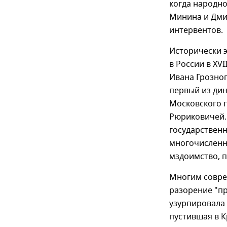
когда народн
Минина и Дми
интервентов.
Исторически э
в России в XV
Ивана Грозног
первый из дин
Московского г
Рюриковичей.
государственн
многочисленн
мздоимство, п
Многим совре
разорение "пр
узурпировала
пустившая в К