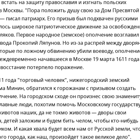
 встать на защиту православия и изгнать польских
з Москвы. "Пора положить душу свою за Дом Пресвятой
— писал патриарх. Его призыв был подхвачен русскими
лось широкое патриотическое движение за освобожден
ляков. Первое народное (земское) ополчение возглавил
вода Прокопий Ляпунов. Но из-за распрей между дворя
оторые по ложному обвинению убили воеводу, ополчени
еждевременно начавшееся в Москве 19 марта 1611 года
 восстание потерпело поражение.
11 года "торговый человек", нижегородский земский
ма Минин, обратился к горожанам с призывом создать
лчение. На городском сходе он произнес свою знамени
лавные люди, похотим помочь Московскому государству
животов наших, да не токмо животов — дворы свои
, детей заложим и будем бить челом, чтобы кто-нибудь 
иком. И какая хвала будет всем нам от Русской земли, чт
ого города, как наш, произойдет такое великое дело".