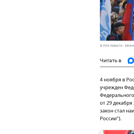
© РИА Новости . Евген
Читать в
4 ноября в Ро
учрежден Фед
Федерального 
от 29 декабря
закон стал на
России").