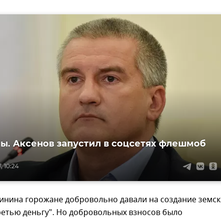
. Аксенов запустил в соцсетях флешмоб
, 10:24
инина горожане добровольно давали на создание земск
ретью деньгу". Но добровольных взносов было