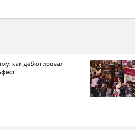
ыму: как дебютировал
ьфест