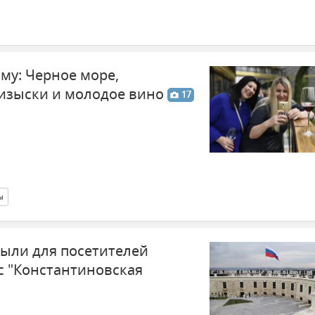
му: Черное море,
изыски и молодое вино
17
ы
рыли для посетителей
 "Константиновская