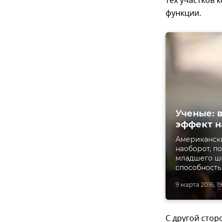
тех участков 
функции.
Ученые: 
эффект н
Американски
наоборот, п
младшего шк
способность
9 марта 2016, 1
С другой стор