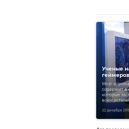
Ученые н
геймеро
Мозг игрома
содержит в 
которые зас
всем осталь
22 декабря 2015