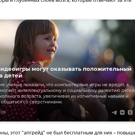
коры и глубинных слоев мозга, которые отвечают за эти
видеоигры могут оказывать положительный
а детей
е ученые показали, что компьютерные игры не вредят, а
омогают интеллектуальному и социальному развитию детей
ольного возраста, увеличивая их когнитивные навыки и
 общаться со сверстниками.
9:09
оны, этот "апгрейд" не был бесплатным для них – повыш