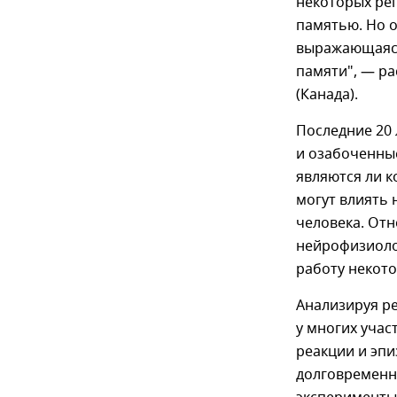
некоторых рег
памятью. Но о
выражающаяся
памяти", — ра
(Канада).
Последние 20 
и озабоченные
являются ли 
могут влиять 
человека. От
нейрофизиоло
работу некото
Анализируя ре
у многих учас
реакции и эпи
долговременн