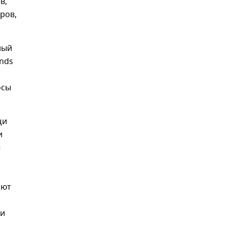
в,
ров,
ный
ands
осы
щи
и
ы
ают
ти