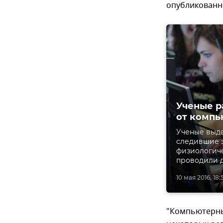
опубликованн
Ученые р
от компь
Ученые выда
следившие з
физиологиче
проводили д
10 мая 2016, 18:
"Компьютерные