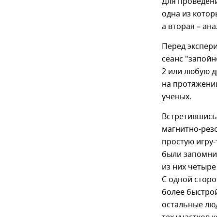
Для проведени
одна из котор
а вторая – ан
Перед экспер
сеанс "запойно
2 или любую д
на протяжении
ученых.
Встретившись
магнитно-рез
простую игру-
были запомни
из них четыре
С одной сторо
более быстро
остальные лю