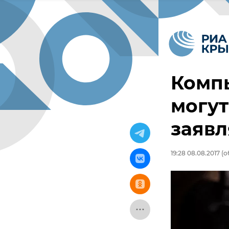
Комп
могут
заявл
19:28 08.08.2017
(о