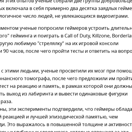
я этих опытов ученые собрали две группы добровольце
ых включала в себя примерно два десятка заядлых гейме
алогичное число людей, не увлекающихся видеоиграми.
иментом ученые попросили геймеров устроить длитель
го" гейминга и поиграть в Call of Duty, Killzone, Borderl
ругую любимую "стрелялку" на их игровой консоли
 90 часов, после чего пройти тесты и ответить на вопр
 с этими людьми, ученые просветили их мозг при помо
онансного томографа, после чего предложили им пройт
тест на реакцию и память, в рамках которой они должн
ть выход из лабиринта и вывести одинаковые фигурки
 раза.
ны, эти эксперименты подтвердили, что геймеры облад
й реакцией и лучшей эпизодической памятью, чем
ди. Это выражалось в повышенной толщине и активнос