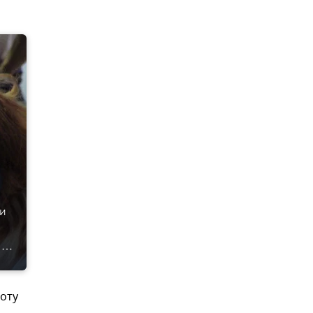
 и
боту