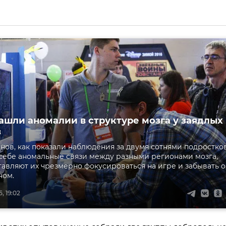
ашли аномалии в структуре мозга у заядлых
в
нов, как показали наблюдения за двумя сотнями подростков
себе аномальные связи между разными регионами мозга,
тавляют их чрезмерно фокусироваться на игре и забывать о
ном.
, 19:02