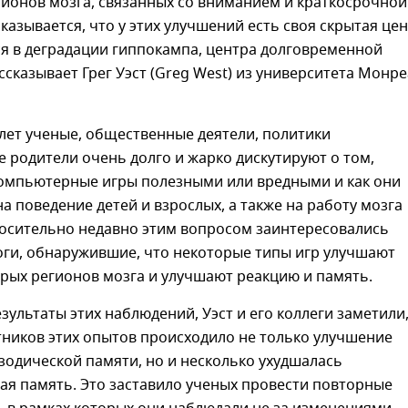
ионов мозга, связанных со вниманием и краткосрочной
казывается, что у этих улучшений есть своя скрытая цен
 в деградации гиппокампа, центра долговременной
ссказывает Грег Уэст (Greg West) из университета Монр
лет ученые, общественные деятели, политики
 родители очень долго и жарко дискутируют о том,
компьютерные игры полезными или вредными и как они
на поведение детей и взрослых, а также на работу мозга
носительно недавно этим вопросом заинтересовались
ги, обнаружившие, что некоторые типы игр улучшают
рых регионов мозга и улучшают реакцию и память.
зультаты этих наблюдений, Уэст и его коллеги заметили,
тников этих опытов происходило не только улучшение
зодической памяти, но и несколько ухудшалась
ая память. Это заставило ученых провести повторные