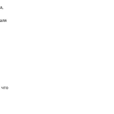
а,
еаля
 что