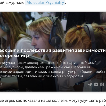
ой в журнале
Molecular Psychiatry
.
аскрыли последствия развития зависимости
ютерных игр
ли участникам эксперимента особые наручные "часы",
а их пульсом, давлением, режимом сна и прочими
скими характеристиками, а также регулярно брали пробы
ругие тесты, связанные с оценкой их здоровья.
58
 игры, как показали наши коллеги, могут улучшать ра