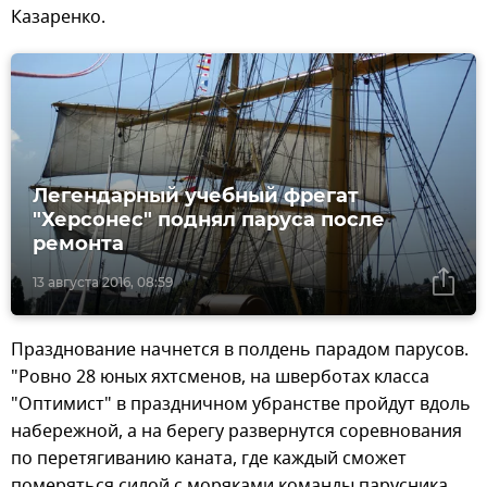
Казаренко.
Легендарный учебный фрегат
"Херсонес" поднял паруса после
ремонта
13 августа 2016, 08:59
Празднование начнется в полдень парадом парусов.
"Ровно 28 юных яхтсменов, на шверботах класса
"Оптимист" в праздничном убранстве пройдут вдоль
набережной, а на берегу развернутся соревнования
по перетягиванию каната, где каждый сможет
померяться силой с моряками команды парусника