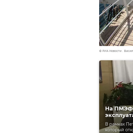
© РИА Новости . Васи
На ПМЭФ 
эксплуат
В рамках Пе
который отк