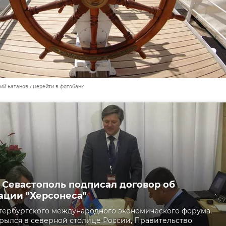
лий Батанов
Перейти в фотобанк
Севастополь подписал договор об
ации "Херсонеса"
тербургского международного экономического форума,
рылся в северной столице России, Правительство