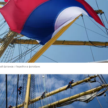
лий Батанов
Перейти в фотобанк