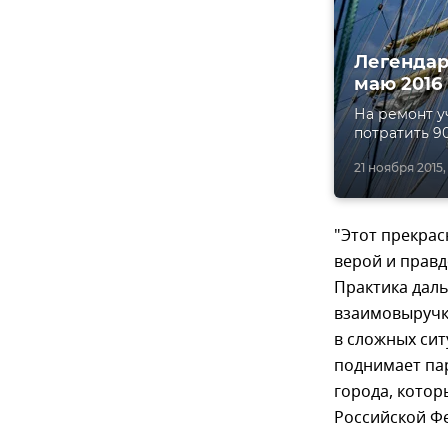
Легендар
маю 2016
На ремонт у
потратить 9
21 ноября 2015, 
"Этот прекрас
верой и прав
Практика даль
взаимовыручк
в сложных сит
поднимает па
города, котор
Российской Фе