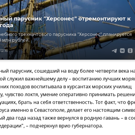
ный парусник "Херсонес" отремонтируют к
 года
чебного трехмачтового парусника "Херсонес" планируется
0 млн рублей.
12:16
ный парусник, сошедший на воду более четверти века на
дой служил важнейшему делу – воспитанию лучших моря
них походов воспитывала в курсантах морских училищ
у, чувство локтя, умение оперативно принимать решен
уациях, брать на себя ответственность. Тот факт, что фр
руса именно в Севастополе, делает его настоящим сим
ый два года назад также вернулся в родную гавань – в со
дерации", – подчеркнул врио губернатора.