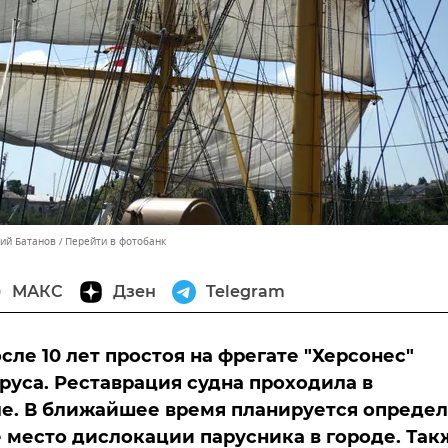
лий Батанов
Перейти в фотобанк
МАКС
Дзен
Telegram
сле 10 лет простоя на фрегате "Херсонес"
руса. Реставрация судна проходила в
е. В ближайшее время планируется опреде
 место дислокации парусника в городе. Так