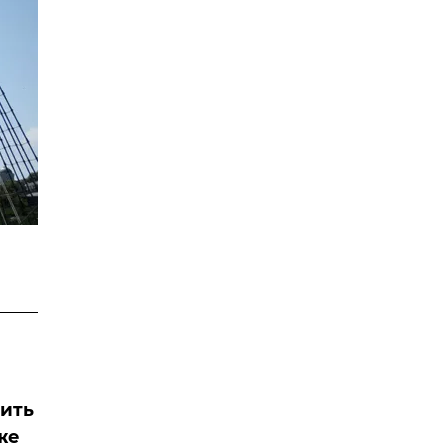
лить
же