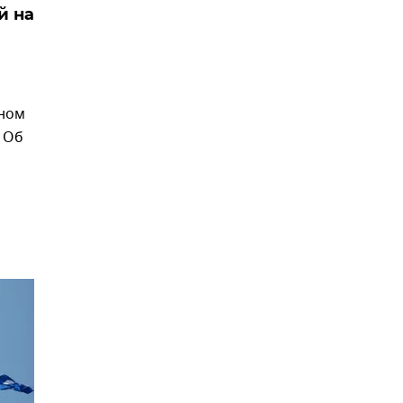
й на
бном
. Об