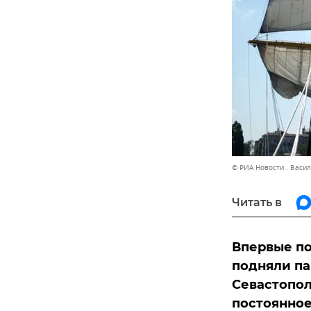
© РИА Новости . Васи
Читать в
Впервые по
подняли па
Севастопол
постоянное