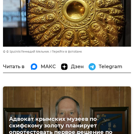
© © Sputnik/Геннадий Мельник
Перейти в фотобанк
Читать в
МАКС
Дзен
Telegram
Адвокат крымских музеев по
скифскому золоту планирует
опротестовать первое решение по