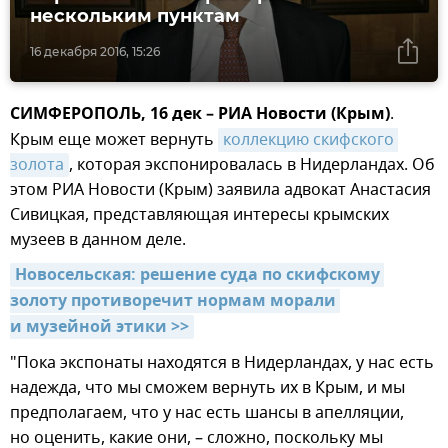
нескольким пунктам
16 декабря 2016, 15:26
СИМФЕРОПОЛЬ, 16 дек – РИА Новости (Крым)
.
Крым еще может вернуть
коллекцию скифского 
золота
, которая экспонировалась в Нидерландах. Об
этом РИА Новости (Крым) заявила адвокат Анастасия
Сивицкая, представляющая интересы крымских
музеев в данном деле.
Новосельская: решение суда по скифскому 
золоту противоречит нормам морали 
и музейной этики >>
"Пока экспонаты находятся в Нидерландах, у нас есть
надежда, что мы сможем вернуть их в Крым, и мы
предполагаем, что у нас есть шансы в апелляции,
но оценить, какие они, – сложно, поскольку мы