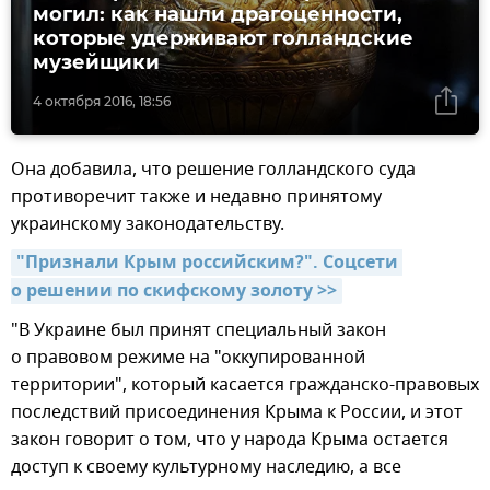
могил: как нашли драгоценности,
которые удерживают голландские
музейщики
4 октября 2016, 18:56
Она добавила, что решение голландского суда
противоречит также и недавно принятому
украинскому законодательству.
"Признали Крым российским?". Соцсети 
о решении по скифскому золоту >>
"В Украине был принят специальный закон
о правовом режиме на "оккупированной
территории", который касается гражданско-правовых
последствий присоединения Крыма к России, и этот
закон говорит о том, что у народа Крыма остается
доступ к своему культурному наследию, а все