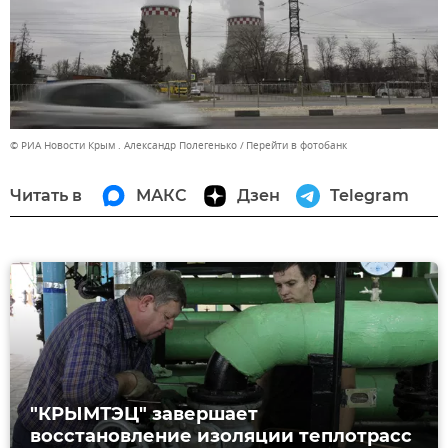
© РИА Новости Крым . Александр Полегенько
Перейти в фотобанк
Читать в
МАКС
Дзен
Telegram
"КРЫМТЭЦ" завершает
восстановление изоляции теплотрасс