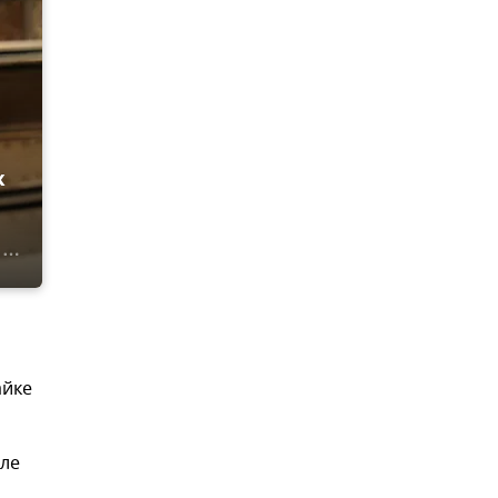
к
айке
сле