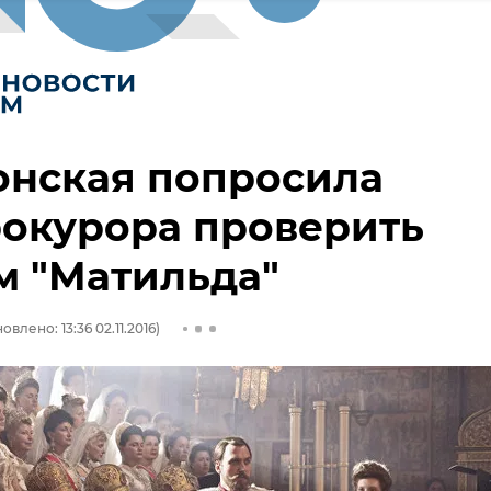
онская попросила
окурора проверить
м "Матильда"
овлено: 13:36 02.11.2016)