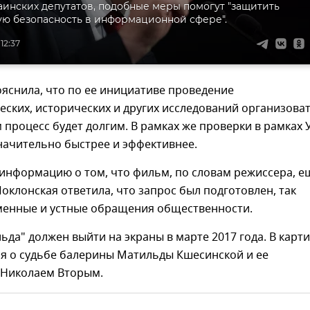
инских депутатов, подобные меры помогут "защитить
ю безопасность в информационной сфере".
12:37
яснила, что по ее инициативе проведение
еских, исторических и других исследований организова
м процесс будет долгим. В рамках же проверки в рамках 
начительно быстрее и эффективнее.
информацию о том, что фильм, по словам режиссера, е
Поклонская ответила, что запрос был подготовлен, так
ьменные и устные обращения общественности.
да" должен выйти на экраны в марте 2017 года. В карт
ся о судьбе балерины Матильды Кшесинской и ее
 Николаем Вторым.