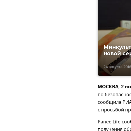
Минкульт
новой се
24 августа 2016
МОСКВА, 2 но
по безопасно
сообщила РИА
с просьбой пр
Ранее Life со
получения об