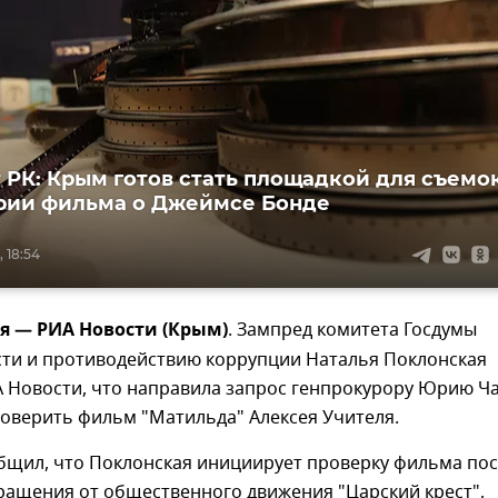
 РК: Крым готов стать площадкой для съемо
рии фильма о Джеймсе Бонде
, 18:54
я — РИА Новости (Крым)
. Зампред комитета Госдумы
сти и противодействию коррупции Наталья Поклонская
 Новости, что направила запрос генпрокурору Юрию Ч
оверить фильм "Матильда" Алексея Учителя.
общил, что Поклонская инициирует проверку фильма по
ращения от общественного движения "Царский крест",