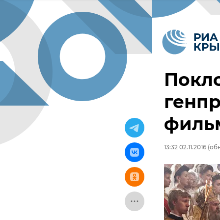
Покл
генпр
филь
13:32 02.11.2016
(обн