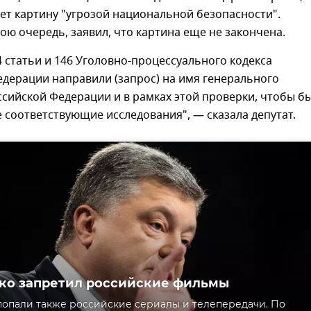
ет картину "угрозой национальной безопасности".
вою очередь, заявил, что картина еще не закончена.
4 статьи и 146 Уголовно-процессуального кодекса
дерации направили (запрос) на имя генерального
сийской Федерации и в рамках этой проверки, чтобы б
 соответствующие исследования", — сказала депутат.
ко запретил российские фильмы
попали также российские сериалы и телепередачи. По