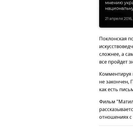
мнению укра
национальну
21 апреля 2016, 
Поклонская по
искусствоведч
сложнее, а са
все пройдет з
Комментируя 
не закончен, 
как есть пис
Фильм "Матиль
рассказывает
отношениях с