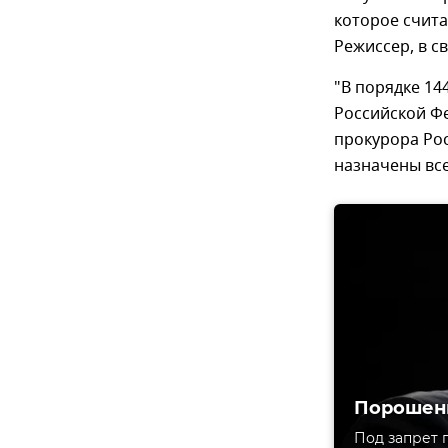
которое счита
Режиссер, в с
"В порядке 14
Российской Фе
прокурора Рос
назначены все
Порошен
Под запрет 