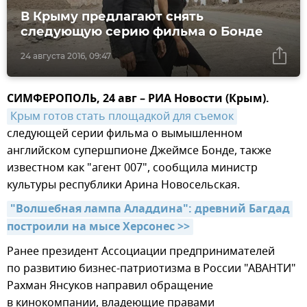
В Крыму предлагают снять
следующую серию фильма о Бонде
24 августа 2016, 09:47
СИМФЕРОПОЛЬ, 24 авг – РИА Новости (Крым).
Крым готов стать площадкой для съемок
следующей серии фильма о вымышленном
английском супершпионе Джеймсе Бонде, также
известном как "агент 007", сообщила министр
культуры республики Арина Новосельская.
"Волшебная лампа Аладдина": древний Багдад 
построили на мысе Херсонес >>
Ранее президент Ассоциации предпринимателей
по развитию бизнес-патриотизма в России "АВАНТИ"
Рахман Янсуков направил обращение
в кинокомпании, владеющие правами