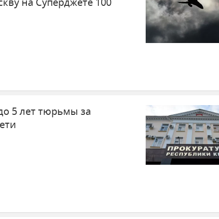
кву на Суперджете 100
до 5 лет тюрьмы за
ети