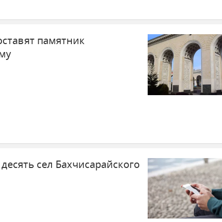
оставят памятник
му
десять сел Бахчисарайского