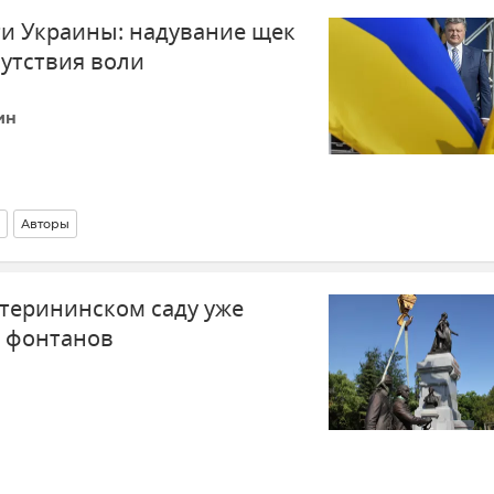
и Украины: надувание щек
сутствия воли
ин
Авторы
терининском саду уже
о фонтанов