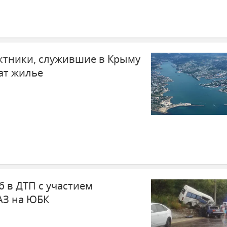
ктники, служившие в Крыму
чат жилье
 в ДТП с участием
АЗ на ЮБК