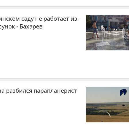
нском саду не работает из-
унок - Бахарев
ва разбился парапланерист