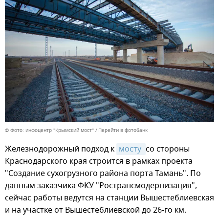
© Фото: инфоцентр "Крымский мост"
Перейти в фотобанк
Железнодорожный подход к
мосту 
со стороны
Краснодарского края строится в рамках проекта
"Создание сухогрузного района порта Тамань". По
данным заказчика ФКУ "Ространсмодернизация",
сейчас работы ведутся на станции Вышестеблиевская
и на участке от Вышестеблиевской до 26-го км.