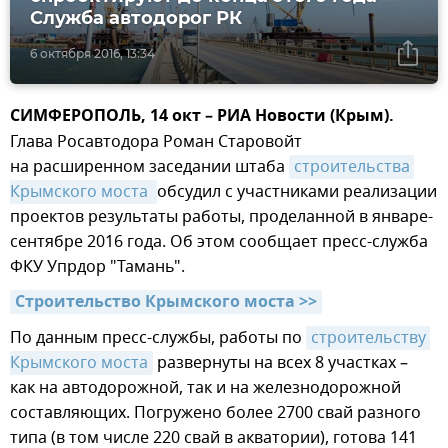
Служба автодорог РК
6 октября 2016, 13:34
СИМФЕРОПОЛЬ, 14 окт – РИА Новости (Крым).
Глава Росавтодора Роман Старовойт
на расширенном заседании штаба
строительства 
Крымского моста 
обсудил с участниками реализации
проектов результаты работы, проделанной в январе-
сентябре 2016 года. Об этом сообщает пресс-служба
ФКУ Упрдор "Тамань".
Строительство Крымского моста >>
По данным пресс-службы, работы по
строительству 
Крымского моста
развернуты на всех 8 участках –
как на автодорожной, так и на железнодорожной
составляющих. Погружено более 2700 свай разного
типа (в том числе 220 свай в акватории), готова 141