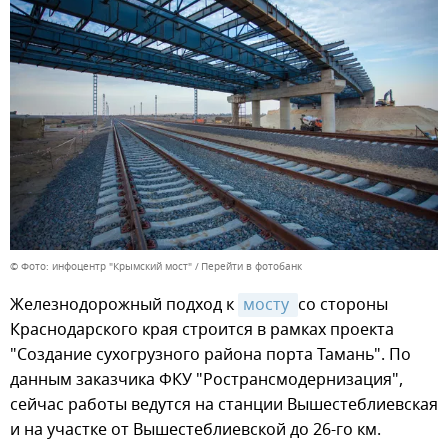
© Фото: инфоцентр "Крымский мост"
Перейти в фотобанк
Железнодорожный подход к
мосту 
со стороны
Краснодарского края строится в рамках проекта
"Создание сухогрузного района порта Тамань". По
данным заказчика ФКУ "Ространсмодернизация",
сейчас работы ведутся на станции Вышестеблиевская
и на участке от Вышестеблиевской до 26-го км.