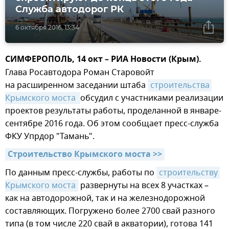
Служба автодорог РК
6 октября 2016, 13:34
СИМФЕРОПОЛЬ, 14 окт – РИА Новости (Крым).
Глава Росавтодора Роман Старовойт
на расширенном заседании штаба
строительства 
Крымского моста 
обсудил с участниками реализации
проектов результаты работы, проделанной в январе-
сентябре 2016 года. Об этом сообщает пресс-служба
ФКУ Упрдор "Тамань".
Строительство Крымского моста >>
По данным пресс-службы, работы по
строительству 
Крымского моста
развернуты на всех 8 участках –
как на автодорожной, так и на железнодорожной
составляющих. Погружено более 2700 свай разного
типа (в том числе 220 свай в акватории), готова 141