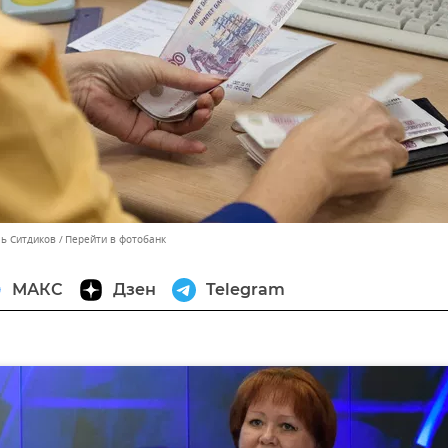
ль Ситдиков
Перейти в фотобанк
МАКС
Дзен
Telegram