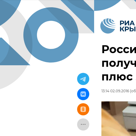
Росс
получ
плюс 
13:14 02.09.2016
(об