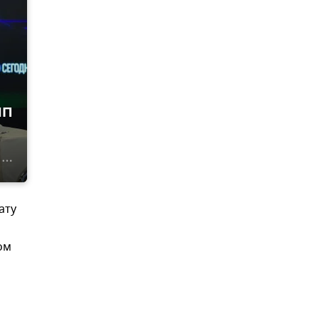
ИП
ату
ом