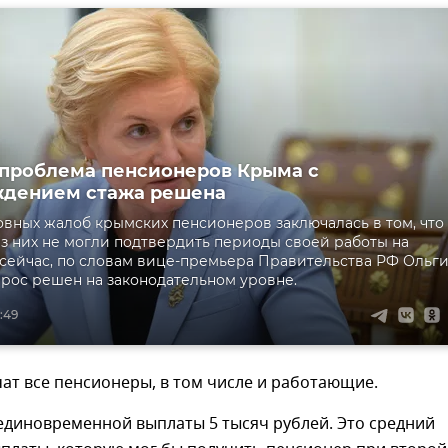
 проблема пенсионеров Крыма с
ждением стажа решена
овных жалоб крымских пенсионеров заключалась в том, что
з них не могли подтвердить периоды своей работы на
 сейчас, по словам вице-премьера Правительства РФ Ольг
прос решен на законодательном уровне.
7:49
ат все пенсионеры, в том числе и работающие.
единовременной выплаты 5 тысяч рублей. Это средний