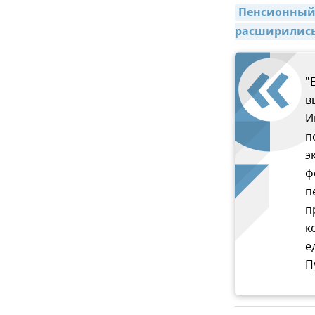
Пенсионный 
расширились
"
в
И
п
э
ф
п
п
к
е
П