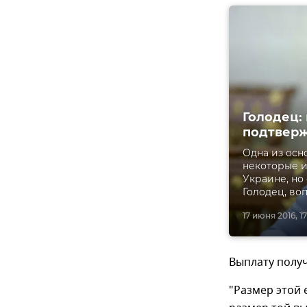
Голодец:
подтвер
Одна из осн
некоторые и
Украине, но
Голодец, во
17 июня 2016, 1
Выплату получ
"Размер этой 