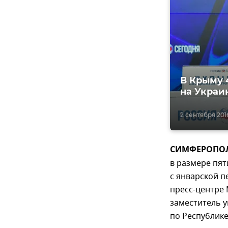
В Крыму 
на Украи
2 сентября 2016
СИМФЕРОПОЛЬ,
в размере пят
с январской п
пресс-центре
заместитель 
по Республик