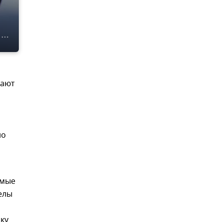
вают
но
емые
елы
ку