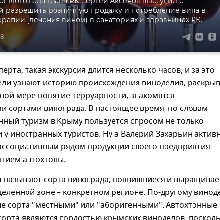
рошлого года глава РК Сергей Аксенов выступил с
й разрешить розничную продажу и потребление вина в
ерапии (лечения вином) в санаториях и здравницах РК.
38
ерта, такая экскурсия длится несколько часов, и за это
ели узнают историю происхождения виноделия, раскры
лной мере понятие терруарности, знакомятся
и сортами винограда. В настоящее время, по словам
нный туризм в Крыму пользуется спросом не только
 и у иностранных туристов. Ну а Валерий Захарьин актив
 ассоциативным рядом продукции своего предприятия
ятием автохтоны.
 называют сорта винограда, появившиеся и выращива
деленной зоне – конкретном регионе. По-другому винод
ие сорта "местными" или "аборигенными". Автохтонные
сорта являются гордостью крымских виноделов, посколь