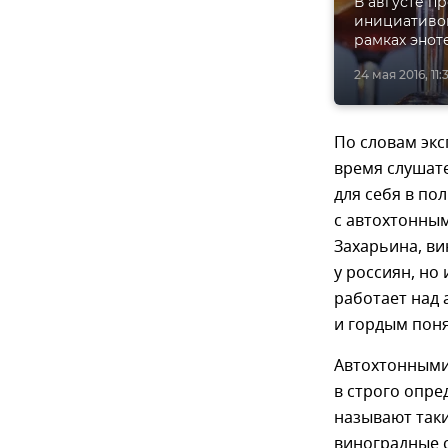
В августе п
инициативо
рамках энот
24 мая 2016, 11:
По словам эксп
время слушат
для себя в по
с автохтонным
Захарьина, ви
у россиян, но
работает над
и гордым пон
Автохтонными
в строго опре
называют так
виноградные 