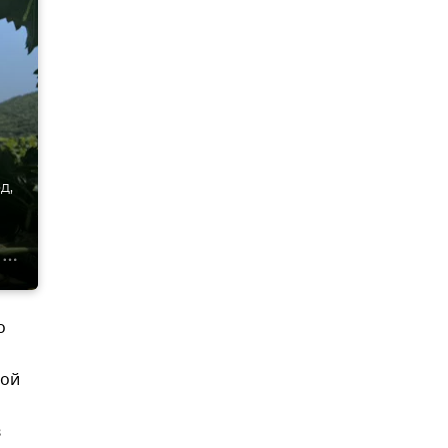
д,
о
вой
в