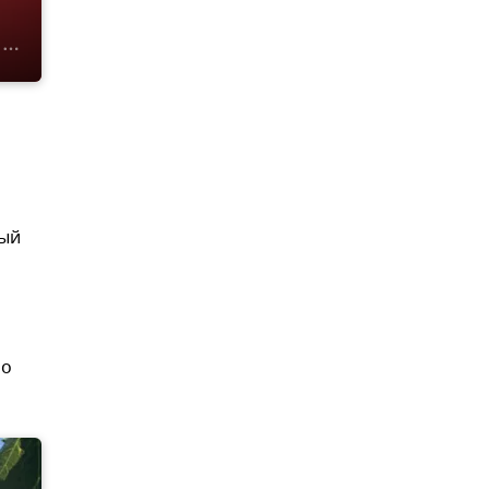
ный
ло