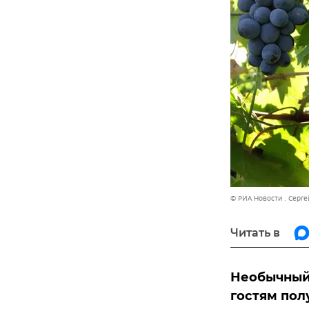
© РИА Новости . Серг
Читать в
Необычный
гостям пол