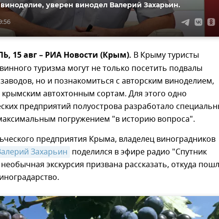
 виноделие, уверен винодел Валерий Захарьин.
9:56
 15 авг – РИА Новости (Крым).
В Крыму туристы
винного туризма могут не только посетить подвалы
заводов, но и познакомиться с авторским виноделием,
крымским автохтонным сортам. Для этого одно
еских предприятий полуострова разработало специаль
 максимальным погружением "в историю вопроса".
льческого предприятия Крыма, владелец виноградников
Валерий Захарьин
поделился в эфире радио "Спутник
 необычная экскурсия призвана рассказать, откуда пош
иноградарство.