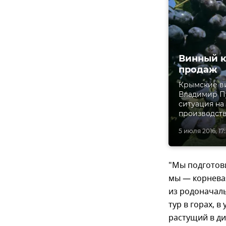
Винный к
продаж
Крымские ви
Владимир Пу
ситуация на
производств
5 июля 2016, 17
"Мы подготови
мы — корнева
из родоначал
тур в горах, 
растущий в д