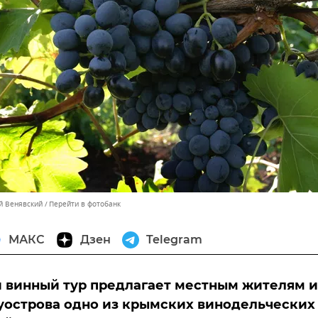
ей Венявский
Перейти в фотобанк
МАКС
Дзен
Telegram
 винный тур предлагает местным жителям и
уострова одно из крымских винодельческих