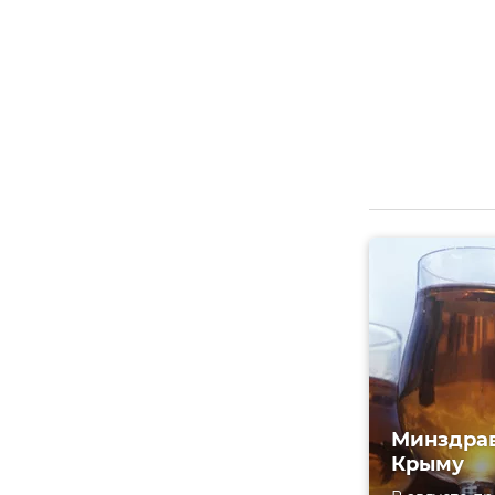
Минздрав
Крыму