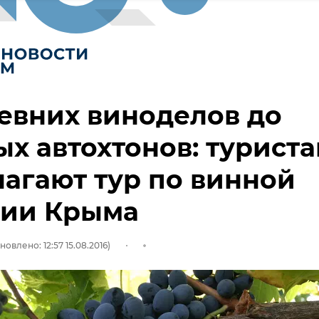
евних виноделов до
х автохтонов: турист
агают тур по винной
рии Крыма
новлено: 12:57 15.08.2016)