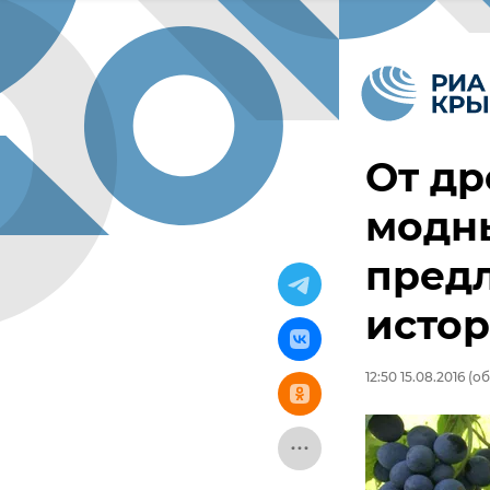
От др
модны
предл
исто
12:50 15.08.2016
(об