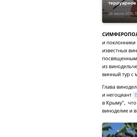
терруарное
28 июня 2016, 1
СИМФЕРОПОЛЬ,
и поклонники 
известных вин
посвященным 
из винодельч
винный тур с
Глава виноде
и негоциант
в Крыму", что
виноделие и в