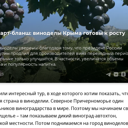
арт-бланш: виноделы Крыма готовы к росту
ноделы уверены: благодаря тому, что президент России
тин продлил для производителей вина переходный перио
 рынке только улучшится. В частности, увеличатся объемы
а и популярность напитка.
:23
ли интересный тур, в ходе которого хотим показать, чт
я страна в виноделии. Северное Причерноморье один
ьников виноградарства в мире. Поэтому мы начинаем с
в ущелье – там показываем дикий виноград-автохтон,
икой местности. Потом поднимаемся на город винодело