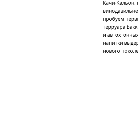
Качи-Кальон, 
винодавильне,
пробуем перв
терруара Бакк
и автохтонных
напитки выде
нового поколе