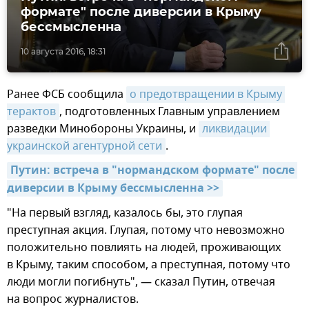
формате" после диверсии в Крыму
бессмысленна
10 августа 2016, 18:31
Ранее ФСБ сообщила
о предотвращении в Крыму 
терактов
, подготовленных Главным управлением
разведки Минобороны Украины, и
ликвидации 
украинской агентурной сети
.
Путин: встреча в "нормандском формате" после 
диверсии в Крыму бессмысленна >>
"На первый взгляд, казалось бы, это глупая
преступная акция. Глупая, потому что невозможно
положительно повлиять на людей, проживающих
в Крыму, таким способом, а преступная, потому что
люди могли погибнуть", — сказал Путин, отвечая
на вопрос журналистов.