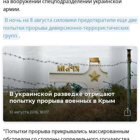
на вооружении спецподразделений украинской
армии.
В ночь на 8 августа силовики предотвратили еще две 
попытки прорыва диверсионно-террористических 
групп
.
В украинской разведке отрицают
попытку прорыва военных в Крым
10 августа 2016, 16:07
"Попытки прорыва прикрывались массированным
обстрелом со стороны сопредельного государства