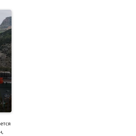
ется
н,