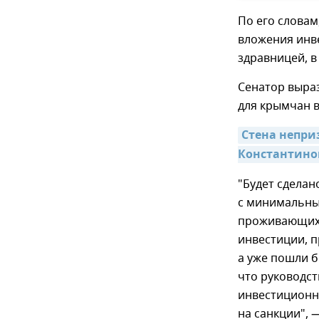
По его словам
вложения инве
здравницей, в
Сенатор выраз
для крымчан 
Стена непри
Константино
"Будет сделан
с минимальным
проживающих 
инвестиции, п
а уже пошли б
что руководс
инвестиционн
на санкции", 