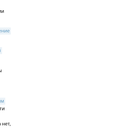
ии
ние 
 
ы
м 
ти
 нет,