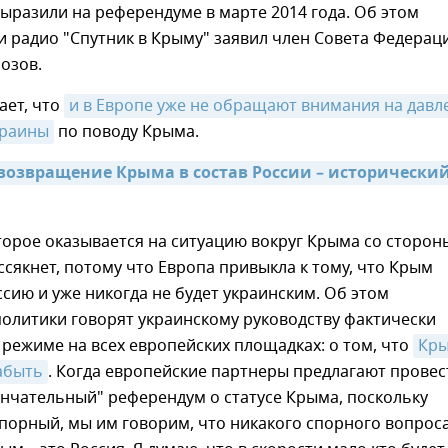
ыразили на референдуме в марте 2014 года. Об этом
 радио "Спутник в Крыму" заявил член Совета Федерац
озов.
ает, что
и в Европе уже не обращают внимания на давле
краины
по поводу Крыма.
возвращение Крыма в состав России – исторический
торое оказывается на ситуацию вокруг Крыма со сторон
ссякнет, потому что Европа привыкла к тому, что Крым
ссию и уже никогда не будет украинским. Об этом
олитики говорят украинскому руководству фактически
режиме на всех европейских площадках: о том, что
Кры
абыть
. Когда европейские партнеры предлагают провес
нчательный" референдум о статусе Крыма, поскольку
спорный, мы им говорим, что никакого спорного вопроса