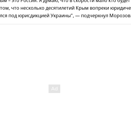
ым – это Россия. Я думаю, что в скорости мало кто будет
 том, что несколько десятилетий Крым вопреки юридич
ился под юрисдикцией Украины", — подчеркнул Морозов