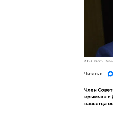
© РИА Новости . Влад
Читать в
Член Совет
крымчан с 
навсегда о