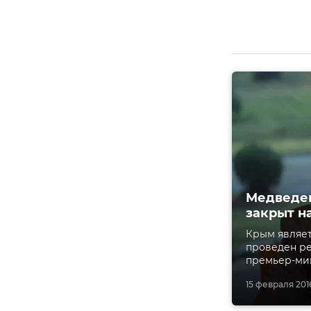
Медведев
закрыт н
Крым являет
проведен ре
премьер-ми
15 февраля 2016