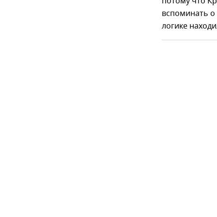
потому что Кр
вспоминать о
логике наход