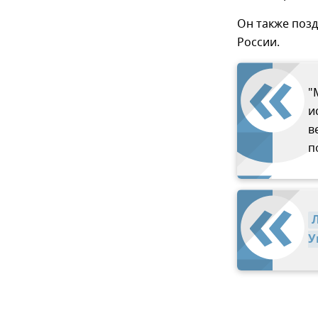
Он также поз
России.
"
и
в
п
У