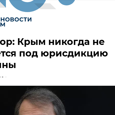
ор: Крым никогда не
ется под юрисдикцию
ины