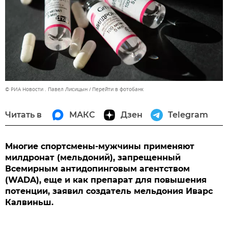
© РИА Новости . Павел Лисицын
Перейти в фотобанк
Читать в
МАКС
Дзен
Telegram
Многие спортсмены-мужчины применяют
милдронат (мельдоний), запрещенный
Всемирным антидопинговым агентством
(WADA), еще и как препарат для повышения
потенции, заявил создатель мельдония Иварс
Калвиньш.