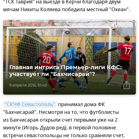
"ТСК Таврия" на выезде в Керчи благодаря двум
мячам Никиты Коляева победила местный "Океан".
Главная интрига Премьер-лиги КФС:
участвует ли "Бахчисарай"?
9 апреля 2016, 10:40
"СКЧФ Севастополь"
принимал дома ФК
"Бахчисарай". Несмотря на то, что футболисты
из Бахчисарая открыли счет первыми уже на 2
минуте (Игорь Дудов-ред), в первой половине
встречи севастопольцы не только сравняли счет,