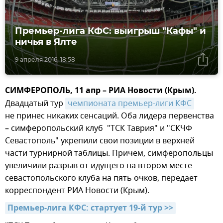
Премьер-лига КФС: выигрыш "Кафы" и
ничья в Ялте
9 апреля 2016, 18:58
СИМФЕРОПОЛЬ, 11 апр – РИА Новости (Крым).
Двадцатый тур
чемпионата премьер-лиги КФС
не принес никаких сенсаций. Оба лидера первенства
– симферопольский клуб "ТСК Таврия" и "СКЧФ
Севастополь" укрепили свои позиции в верхней
части турнирной таблицы. Причем, симферопольцы
увеличили разрыв от идущего на втором месте
севастопольского клуба на пять очков, передает
корреспондент РИА Новости (Крым).
Премьер-лига КФС: стартует 19-й тур >>