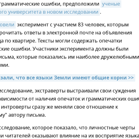
 грамматические ошибки, предположили
ученые 
ого университета в новом исследовании
.
ровели
эксперимент с участием 83 человек, которым
рочитать ответы в электронной почте на объявления
да по квартире. Тексты могли содержать опечатки
ские ошибки. Участники эксперимента должны были
письма, которые показались им наиболее дружелюбным
ыми.
зали, что все языки Земли имеют общие корни >>
исследование, экстраверты выстраивали свои суждения
зависимости от наличия опечаток и грамматических оши
к интроверты сразу же меняли свое отношение к
у" автору письма.
сследование, которое показало, что личностные черты
и читателей оказывают влияние на их восприятие языка