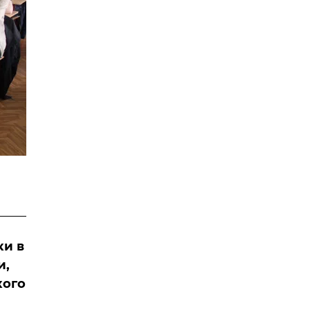
ки в
и,
кого