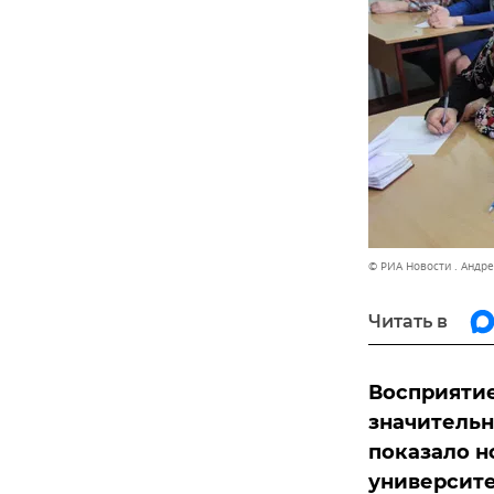
© РИА Новости . Андр
Читать в
Восприятие
значительн
показало н
университе