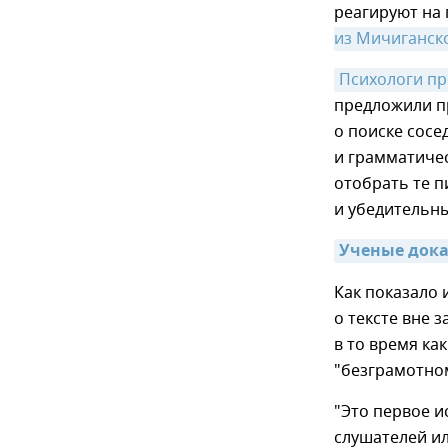
реагируют на
из Мичиганск
Психологи п
предложили п
о поиске сосе
и грамматиче
отобрать те 
и убедительн
Ученые дока
Как показало 
о тексте вне 
в то время ка
"безграмотном
"Это первое и
слушателей ил