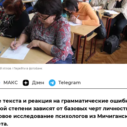
ей Иглов
Перейти в фотобанк
МАКС
Дзен
Telegram
 текста и реакция на грамматические ошиб
ой степени зависят от базовых черт личност
овое исследование психологов из Мичиганс
та.