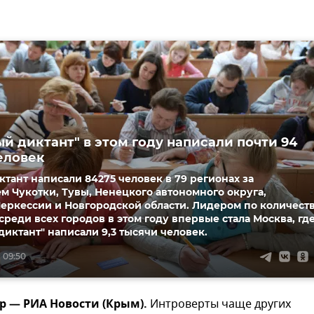
ый диктант" в этом году написали почти 94
еловек
ктант написали 84275 человек в 79 регионах за
 Чукотки, Тувы, Ненецкого автономного округа,
еркессии и Новгородской области. Лидером по количест
среди всех городов в этом году впервые стала Москва, гд
диктант" написали 9,3 тысячи человек.
 09:50
р — РИА Новости (Крым).
Интроверты чаще других