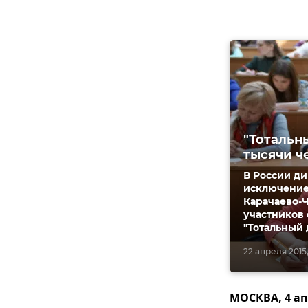
"Тотальн
тысячи ч
В России ди
исключением
Карачаево-Ч
участников 
"Тотальный 
22 апреля 2015,
МОСКВА, 4 ап