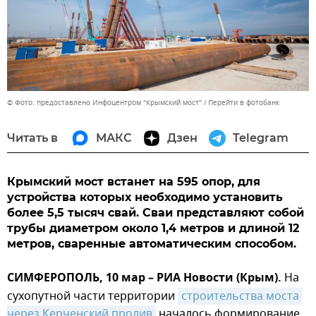
© Фото: предоставлено Инфоцентром "Крымский мост"
Перейти в фотобанк
Читать в
МАКС
Дзен
Telegram
Крымский мост встанет на 595 опор, для
устройства которых необходимо установить
более 5,5 тысяч свай. Сваи представляют собой
трубы диаметром около 1,4 метров и длиной 12
метров, сваренные автоматическим способом.
СИМФЕРОПОЛЬ, 10 мар – РИА Новости (Крым).
На
сухопутной части территории
строительства моста 
через Керченский пролив
началось формирование