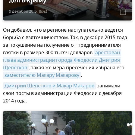
дел в Крыму
9 декабря 2015, 16:43
Он добавил, что в регионе наступательно ведется
борьба с взяточничеством. Так, в декабре 2015 года
за покушение на получение от предпринимателя
взятки в размере 300 тысяч долларов
арестован 
глава администрации города Феодосии Дмитрия 
Щепетков
, такая же мера пресечения избрана его
заместителю Макару Макарову
.
Дмитрий Щепетков и Макар Макаров
занимали
свои посты в администрации Феодосии с декабря
2014 года.