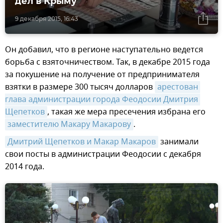
дел в Крыму
9 декабря 2015, 16:43
Он добавил, что в регионе наступательно ведется
борьба с взяточничеством. Так, в декабре 2015 года
за покушение на получение от предпринимателя
взятки в размере 300 тысяч долларов
арестован 
глава администрации города Феодосии Дмитрия 
Щепетков
, такая же мера пресечения избрана его
заместителю Макару Макарову
.
Дмитрий Щепетков и Макар Макаров
занимали
свои посты в администрации Феодосии с декабря
2014 года.