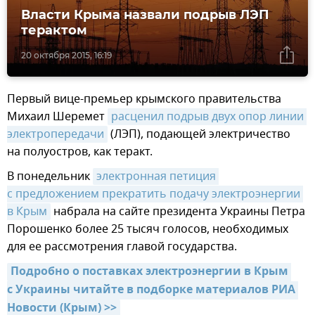
Власти Крыма назвали подрыв ЛЭП
терактом
20 октября 2015, 16:19
Первый вице-премьер крымского правительства
Михаил Шеремет
расценил подрыв двух опор линии 
электропередачи
(ЛЭП), подающей электричество
на полуостров, как теракт.
В понедельник
электронная петиция 
с предложением прекратить подачу электроэнергии 
в Крым
набрала на сайте президента Украины Петра
Порошенко более 25 тысяч голосов, необходимых
для ее рассмотрения главой государства.
Подробно о поставках электроэнергии в Крым 
с Украины читайте в подборке материалов РИА 
Новости (Крым) >>