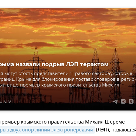
рыма назвали подрыв ЛЭП терактом
й могут стоять представители "Правого сектора", которые
 границ Крыма для блокирования поставок товаров в регион
ый вице-премьер крымского правительства Михаил
 16:19
премьер крымского правительства Михаил Шеремет
рыв двух опор линии электропередачи
(ЛЭП), подающе