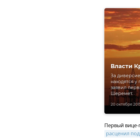
Власти К
За диверсие
находятся у
заявил перв
Шеремет.
20 октября 2015,
Первый вице-
расценил под