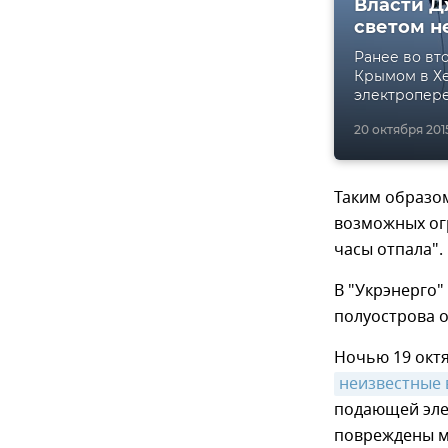
Власти Д
светом н
Ранее во вт
Крымом в Хе
электропере
20 октября 2015,
Таким образом
возможных ог
часы отпала".
В "Укрэнерго"
полуострова о
Ночью 19 октя
неизвестные 
подающей эле
повреждены 