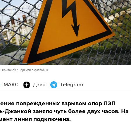
н Кривобок
Перейти в фотобанк
МАКС
Дзен
Telegram
ление поврежденных взрывом опор ЛЭП
-Джанкой заняло чуть более двух часов. На
мент линия подключена.