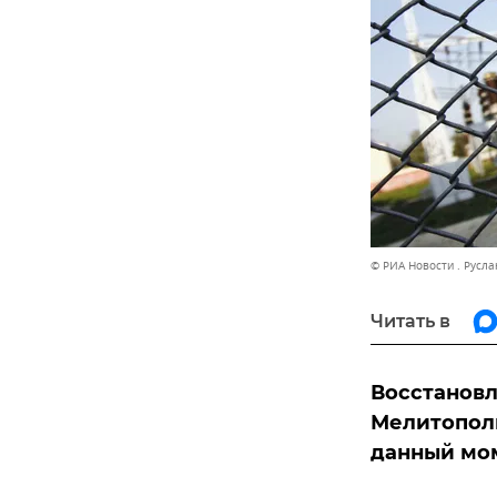
© РИА Новости . Русла
Читать в
Восстанов
Мелитополь
данный мо