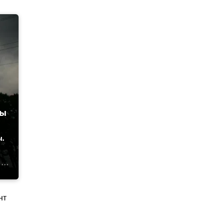
ны
ы.
нт