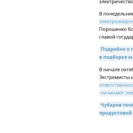
электричество
В понедельни
электроэнерг
Порошенко бол
главой госуда
Подробно о 
в подборке м
В начале октя
Экстремисты и
ответственно
начинают эн
Чубаров поо
продуктовой 