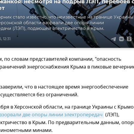
жанкоя: несмотря на подрыв ЛЭП, перебоев 
ет
орник стало известно, что неизвестные на границе Украины
рсонской области взорвали две опоры линии
дачи (ЛЭП), подающей электричество в Крым.
 12:31
, по словам представителей компании, "опасность
раничений энергоснабжения Крыма в пиковые вечерни
 заверили, что в настоящее время энергообеспечение
существляется без ограничений.
бря в Херсонской области, на границе Украины с Крымо
взорвали две опоры линии электропередач
(ЛЭП),
ктричество в Крым. По предварительным данным, опо
минометными минами.