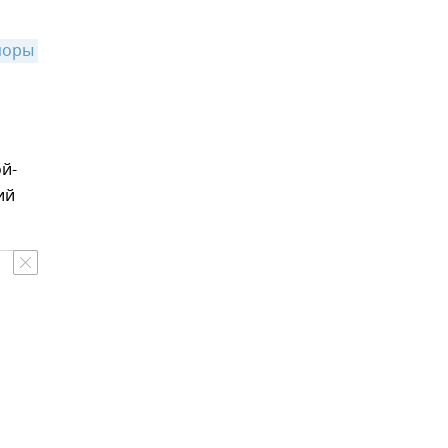
оры 
й-
ий