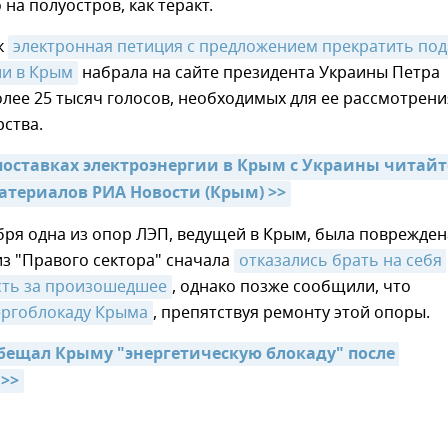
 на полуостров, как теракт.
к
электронная петиция с предложением прекратить пода
ии в Крым
набрала на сайте президента Украины Петра
ее 25 тысяч голосов, необходимых для ее рассмотрени
рства.
поставках электроэнергии в Крым с Украины читайте
атериалов РИА Новости (Крым) >>
бря одна из опор ЛЭП, ведущей в Крым, была поврежден
з "Правого сектора" сначала
отказались брать на себя 
сть за произошедшее
, однако позже сообщили, что
ергоблокаду Крыма
, препятствуя ремонту этой опоры.
бещал Крыму "энергетическую блокаду" после 
>>