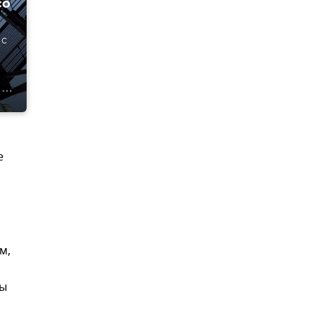
со
 с
е
м,
ры