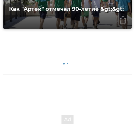
Как "Артек" отмечал 90-летие &gt;&gt;