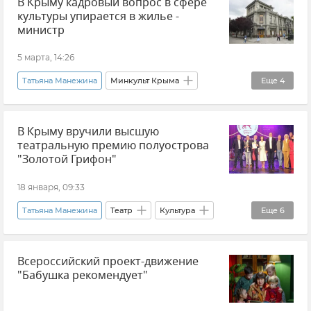
В Крыму кадровый вопрос в сфере
Новости Крыма
Общество
культуры упирается в жилье -
Минкульт Крыма
министр
5 марта, 14:26
Татьяна Манежина
Минкульт Крыма
Еще
4
Культура
Новости Крыма
Крым
В Крыму вручили высшую
Кадры
театральную премию полуострова
"Золотой Грифон"
18 января, 09:33
Татьяна Манежина
Театр
Культура
Еще
6
Крым
Новости Крыма
Общество
Всероссийский проект-движение
Минкульт Крыма
Владимир Косов
"Бабушка рекомендует"
Александр Баталин