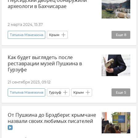
Персидский дворец обнаружили
археологи в Бахчисарае
2 марта 2024, 15:37
Татьяна Манежина
Крым
Еще
8
Бахчисарайский район
Как будет выглядеть после
"Ханский дворец" в Бахчисарае
реставрации музей Пушкина в
Минкульт Крыма
История
Культура
Гурзуфе
Археология в Крыму
21 сентября 2023, 09:12
Крым в истории: секреты, факты, фото
Татьяна Манежина
Гурзуф
Крым
Еще
5
Новости Крыма
Новости Крыма
Культура
От Пушкина до Брэдбери: крымчане
Александр Пушкин
Музеи Крыма
назвали своих любимых писателей
Минкульт Крыма