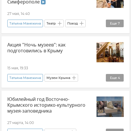
Симферополе
27 мая, 14:40
Татьяна Манежина
Театр
Поезд
Еще
7
Культура
Россия
Симферополь
Акция "Ночь музеев": как
Севастополь
Новости Крыма
Крым
подготовились в Крыму
Видео
15 мая, 19:33
Татьяна Манежина
Музеи Крыма
Еще
4
"Ночь музеев"
Минкульт Крыма
Крым
Юбилейный год Восточно-
Новости Крыма
Крымского историко-культурного
музея-заповедника
27 марта, 14:00