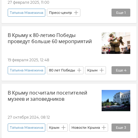
27 февраля 2025, 11:00
Татьяна Манежина
Пресс-центр
Еще
1
Андрей Пермяков
В Крыму к 80-летию Победы
проведут больше 60 мероприятий
19 февраля 2025, 12:48
Татьяна Манежина
80 лет Победы
Крым
Еще
4
Новости Крыма
Минкульт Крыма
В Крыму посчитали посетителей
Владимир Константинов
музеев и заповедников
Праздники и памятные даты
27 октября 2024, 08:12
Татьяна Манежина
Крым
Новости Крыма
Еще
3