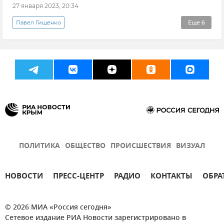
27 января 2023, 20:34
Павел Гищенко
Еще
6
Кадровые перестановки во властных структурах Крыма и Севастополя
Новости Крыма
Крым в истории: секреты, факты, фото
Севастопольские секреты
УМВД России по Севастополю
Новые регионы России
ПОЛИТИКА
ОБЩЕСТВО
ПРОИСШЕСТВИЯ
ВИЗУАЛ
НОВОСТИ
ПРЕСС-ЦЕНТР
РАДИО
КОНТАКТЫ
ОБРА
© 2026 МИА «Россия сегодня»
Сетевое издание РИА Новости зарегистрировано в