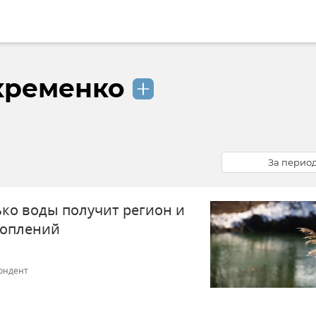
хременко
За перио
ько воды получит регион и
топлений
ондент