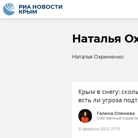
Наталья О
Наталья Охременко
Крым в снегу: скол
есть ли угроза под
Галина Оленева
Собственный корресп
10 февраля 2023, 07:01