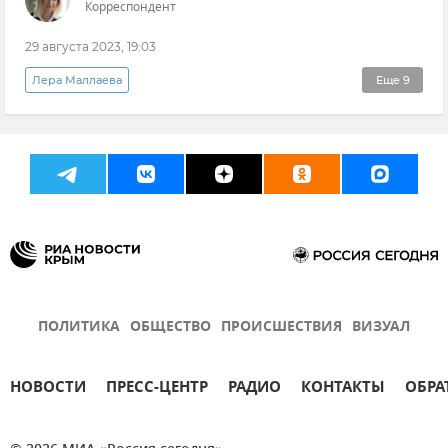
Корреспондент
29 августа 2023, 19:03
Лера Маллаева
Еще
9
Эксклюзивы РИА Новости Крым
Крым
Керчь
Арктика
Общество
Новости Крыма
Образование в Крыму и Севастополе
МДЦ "Артек"
Северный полюс
ПОЛИТИКА
ОБЩЕСТВО
ПРОИСШЕСТВИЯ
ВИЗУАЛ
НОВОСТИ
ПРЕСС-ЦЕНТР
РАДИО
КОНТАКТЫ
ОБРА