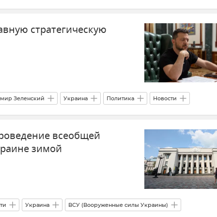
тавки западного оружия Украине
лавную стратегическую
мир Зеленский
Украина
Политика
Новости
вости СВО
проведение всеобщей
краине зимой
ти
Украина
ВСУ (Вооруженные силы Украины)