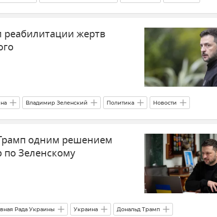
Новости
Мнения
и реабилитации жертв
ого
на
Владимир Зеленский
Политика
Новости
 Трамп одним решением
р по Зеленскому
вная Рада Украины
Украина
Дональд Трамп