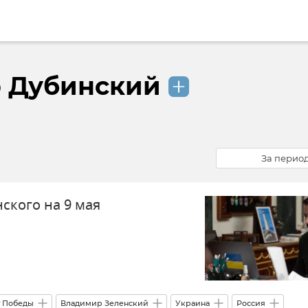
 Дубинский
За перио
ского на 9 мая
т Победы
Владимир Зеленский
Украина
Россия