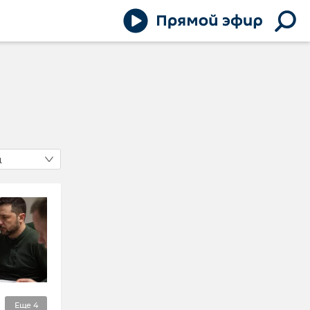
д
Еще
4