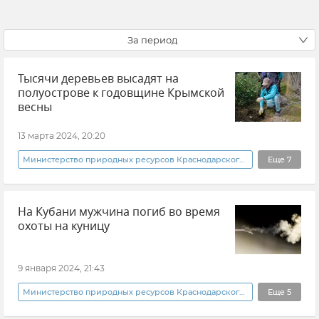
За период
Тысячи деревьев высадят на
полуострове к годовщине Крымской
весны
13 марта 2024, 20:20
Министерство природных ресурсов Краснодарского края
Еще
7
10 лет Крымской весне
Крым
Ялта
На Кубани мужчина погиб во время
Новости Крыма
Янина Павленко
охоты на куницу
Благоустройство
Городская среда
9 января 2024, 21:43
Министерство природных ресурсов Краснодарского края
Еще
5
Кубань
Охота
Краснодарский край