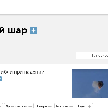
й шар
За перио
гибли при падении
Происшествия
В мире
Новости
Видео