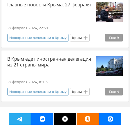
Главные новости Крыма: 27 февраля
Туризм
27 февраля 2024, 22:59
Иностранные делегации в Крыму
Крым
Еще
9
Главное за день
Новости Крыма
В Крым едет иностранная делегация
Симферополь
из 21 страны мира
Всемирный фестиваль молодежи
Севастополь
Выборы
27 февраля 2024, 18:05
Выборы президента России
Иностранные делегации в Крыму
Крым
Еще
4
Финансовая блокада Крыма
Общество
Всемирный фестиваль молодежи
Энергетическая блокада Крыма
Новости Крыма
Глава госкомитета молодежной политики республики Алексей Зинченко