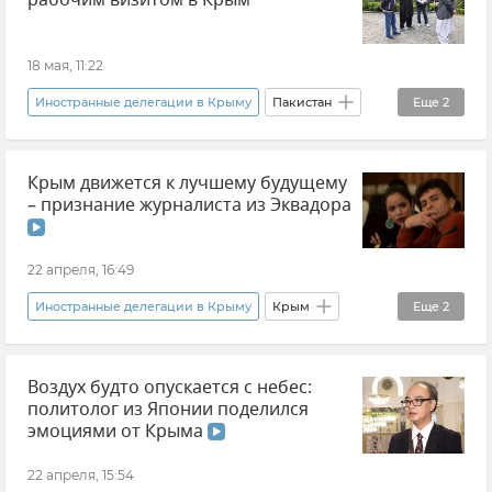
рабочим визитом в Крым
18 мая, 11:22
Иностранные делегации в Крыму
Пакистан
Еще
2
Новости
Новости Крыма
Крым движется к лучшему будущему
– признание журналиста из Эквадора
22 апреля, 16:49
Иностранные делегации в Крыму
Крым
Еще
2
Новости Крыма
Эквадор
Воздух будто опускается с небес:
политолог из Японии поделился
эмоциями от Крыма
22 апреля, 15:54