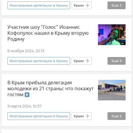
Иностранные делегации в Крыму
Крым
Еще
3
Япония
Новости Крыма
Участник шоу "Голос" Иоаннис
Эксклюзивы РИА Новости Крым
Кофопулос нашел в Крыму вторую
Родину
6 ноября 2024, 20:13
Иностранные делегации в Крыму
Крым
Еще
9
Севастополь
Херсонес
Культура
В Крым прибыла делегация
Искусство
Общество
Новости Крыма
молодежи из 21 страны: что покажут
Греция
Традиции
Иоаннис Кофопулос
гостям
9 марта 2024, 10:57
Иностранные делегации в Крыму
Крым
Еще
3
Всемирный фестиваль молодежи
Общество