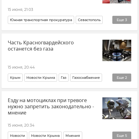
ВСУ (Вооруженные силы Украины)
Крым
15 июня, 21:03
Новости Крыма
Срочные новости Крыма
Южная транспортная прокуратура
Севастополь
Еще
3
Новости Крыма
Крым
Новости Севастополя
Часть Красногвардейского
останется без газа
15 июня, 20:44
Крым
Новости Крыма
Газ
Газоснабжение
Еще
2
ЖКХ Крыма и Севастополя
Езду на мотоциклах при тревоге
Красногвардейский район
нужно запретить законодательно -
мнение
15 июня, 20:34
Новости
Новости Крыма
Мнения
Еще
5