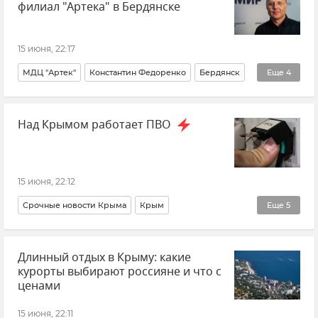
филиал "Артека" в Бердянске
15 июня, 22:17
МДЦ "Артек"
Константин Федоренко
Бердянск
Еще
4
Запорожская область
Новости
Крым
Над Крымом работает ПВО
Новости Крыма
15 июня, 22:12
Срочные новости Крыма
Крым
Еще
5
Новости Севастополя
Севастополь
Длинный отдых в Крыму: какие
ГУ МЧС РФ по Республике Крым
курорты выбирают россияне и что с
Безопасность Республики Крым и Севастополя
ценами
Беспилотник (БПЛА, дрон)
15 июня, 22:11