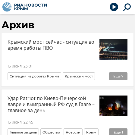
Архив
Крымский мост сейчас - ситуация во
время работы ПВО
15 июня, 23:01
Ситуация на дорогах Крыма
Крымский мост
Еще
7
Безопасность Республики Крым и Севастополя
Удар Patriot по Киево-Печерской
Крым
Очереди на Крымском мосту
лавре и выигранный РФ суд в Гааге –
Новости Крыма
Керченский пролив
Керчь
главное за день
Тамань
15 июня, 22:45
Главное за день
Общество
Новости
Крым
Еще
1