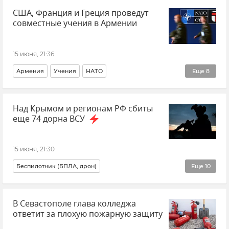
США, Франция и Греция проведут
Новости Крыма
Вадим Майко
совместные учения в Армении
Валерий Науменко
КФУ (Крымский федеральный университет)
15 июня, 21:36
Армения
Учения
НАТО
Еще
8
Организация Договора о коллективной безопасности (ОДКБ)
Над Крымом и регионам РФ сбиты
Новости
Россия
Безопасность
Политика
еще 74 дорна ВСУ
США
Франция
Греция
15 июня, 21:30
Беспилотник (БПЛА, дрон)
Еще
10
Безопасность Республики Крым и Севастополя
В Севастополе глава колледжа
Министерство обороны РФ
Атаки ВСУ
ответит за плохую пожарную защиту
Атаки ВСУ на Крым
Новости СВО
Украина