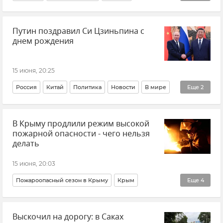
Мототранспорт
Воздушная тревога в Севастополе
Путин поздравил Си Цзиньпина с
Безопасность Республики Крым и Севастополя
днем рождения
Закон и право
Армен Гаспарян
15 июня, 20:25
Россия
Китай
Политика
Новости
В мире
Еще
2
Владимир Путин (политик)
В Крыму продлили режим высокой
Си Цзиньпин (председатель КНР)
пожарной опасности - чего нельзя
делать
15 июня, 20:03
Пожароопасный сезон в Крыму
Крым
Еще
4
Безопасность Республики Крым и Севастополя
Выскочил на дорогу: в Саках
Новости Крыма
МЧС Крыма