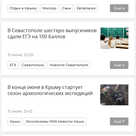
Отдых в Крыму
Мисхор
Саки
Евпатория
Еще
4
Судак
Крым
Крым курортный
В Севастополе шестеро выпускников
Курортный сезон
сдали ЕГЭ на 100 баллов
15 июня, 22:05
ЕГЭ
Севастополь
Новости Севастополя
Еще
4
Михаил Развожаев
В конце июня в Крыму стартует
Образование в Крыму и Севастополе
Крым
сезон археологических экспедиций
Новости Крыма
15 июня, 21:45
Крым
Эксклюзивы РИА Новости Крым
Еще
7
Археология
Археология в Крыму
Новости