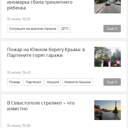
иномарка сбила трехлетнего
ГУ МЧС РФ по Республике Крым
ребенка
15 июня, 19:55
Ситуация на дорогах Крыма
ДТП
Еще
5
ДТП в Крыму и Севастополе
Сакский район
Пожар на Южном берегу Крыма: в
Саки
Происшествия
МВД по Республике Крым
Партените горят гаражи
15 июня, 19:40
Пожар
Партенит
Алушта
Новости Крыма
Еще
3
Крым
Происшествия
В Севастополе стреляют – что
ГУ МЧС РФ по Республике Крым
известно
15 июня, 19:36