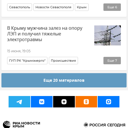
Севастополь
Новости Севастополя
Крым
Еще
6
Новости Крыма
Учения
Михаил Развожаев
В Крыму мужчина залез на опору
Безопасность Республики Крым и Севастополя
ЛЭП и получил тяжелые
ЧФ РФ (Черноморский флот Российской Федерации)
электротравмы
Армия и флот
15 июня, 19:05
ГУП РК "Крымэнерго"
Происшествия
Еще
7
Электроэнергия
Электросети
Электричество
Еще 20 материалов
Электросети Крыма
Сакский район
Крым
Новости Крыма