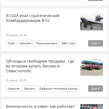
В мире
В США упал стратегический
бомбардировщик B-52
15 июня, 22:36
США
Самолет
Происшествия
ВВС США
Еще
3
Авиакатастрофа
Новости
В мире
QR-коды и свободная продажа - где
во вторник купить бензин в
Севастополе
15 июня, 22:23
Новости
Бензин
Дефицит топлива в Крыму
Еще
6
Новости Крыма
Новости Севастополя
АЗС
Безопасность и охват: как работает
Топливо
Топливо в Крыму
Михаил Развожаев