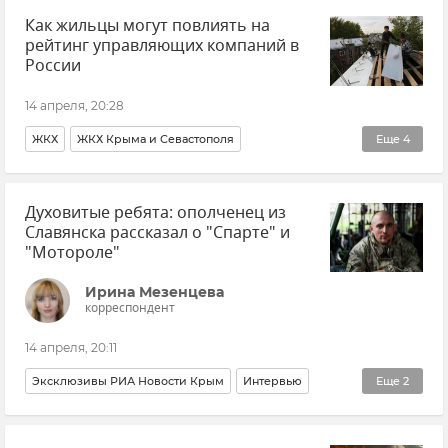
Как жильцы могут повлиять на
Воронежская область
Курская область
Новости
рейтинг управляющих компаний в
ПВО
Беспилотник (БПЛА, дрон)
Атаки ВСУ
России
14 апреля, 20:28
ЖКХ
ЖКХ Крыма и Севастополя
Еще
4
АНО "ЖКХ Контроль Республики Крым"
Духовитые ребята: ополченец из
Анатолий Петров
Олег Бышук
Общество
Славянска рассказал о "Спарте" и
"Мотороле"
Ирина Мезенцева
корреспондент
14 апреля, 20:11
Эксклюзивы РИА Новости Крым
Интервью
Еще
2
Герои СВО
Ветераны СВО