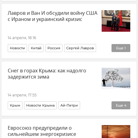
Владимир Путин (политик)
Лавров и Ван И обсудили войну США
с Ираном и украинский кризис
14 апреля, 18:16
Новости
Китай
Россия
Сергей Лавров
Еще
1
Ван И
Снег в горах Крыма: как надолго
задержится зима
14 апреля, 17:55
Крым
Новости Крыма
Ай-Петри
Еще
4
Погода в Крыму
Крымская погода
Евросоюз предупредили о
Татьяна Любецкая
Крымский гидрометцентр
сильнейшем энергокризисе