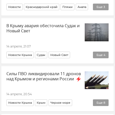
Новости
Краснодарский край
Пляжи
Анапа
Еще
3
Черное море
Экология
В Крыму авария обесточила Судак и
Разлив нефтепродуктов в Черном море
Новый Свет
14 апреля, 21:07
Новости Крыма
Судак
Новый Свет
Еще
4
Кирилл Чебышев
Электроэнергия
Силы ПВО ликвидировали 11 дронов
Электричество
Отключение электроэнергии
над Крымом и регионами России
14 апреля, 20:54
Новости Крыма
Крым
Черное море
Еще
8
Белгородская область
Брянская область