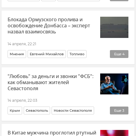
Севастополь
Новости
Россия
В мире
Блокада Ормузского пролива и
Главное за день
освобождение Донбасса – эксперт
назвал взаимосвязь
14 апреля, 22:21
Мнения
Евгений Михайлов
Топливо
Еще
4
Донецкая Народная Республика (ДНР)
"Любовь" за деньги и звонки "ФСБ":
ВСУ (Вооруженные силы Украины)
как обманывают жителей
Новые регионы России
Потери ВСУ
Севастополя
14 апреля, 22:03
Крым
Севастополь
Новости Севастополя
Еще
3
Новости Крыма
Полиция Севастополя
В Китае мужчина проглотил ртутный
Мошенничество