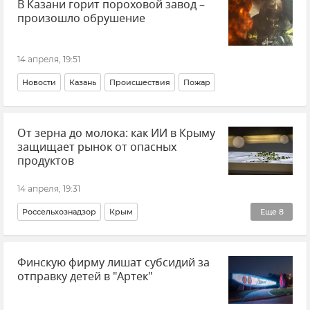
В Казани горит пороховой завод –
произошло обрушение
14 апреля, 19:51
Новости
Казань
Происшествия
Пожар
От зерна до молока: как ИИ в Крыму
защищает рынок от опасных
продуктов
14 апреля, 19:31
Россельхознадзор
Крым
Еще
8
Азово-Черноморское межрегиональное управление Федеральной службы по ветеринарному и фитосанитарному надзору
Финскую фирму лишат субсидий за
Еда
Новости Крыма
Сельское хозяйство
отправку детей в "Артек"
Урожай в Крыму
Урожай
Торговые сети