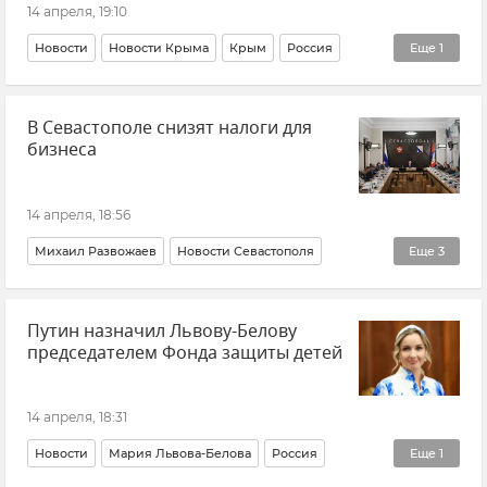
Торговля
14 апреля, 19:10
Новости
Новости Крыма
Крым
Россия
Еще
1
Финляндия
В Севастополе снизят налоги для
бизнеса
14 апреля, 18:56
Михаил Развожаев
Новости Севастополя
Еще
3
Севастополь
Налоги
Бизнес
Путин назначил Львову-Белову
председателем Фонда защиты детей
14 апреля, 18:31
Новости
Мария Львова-Белова
Россия
Еще
1