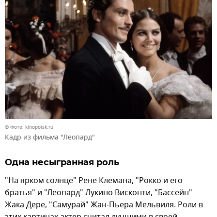
© Фото: kinopoisk.ru
Кадр из фильма "Леопард"
Одна несыгранная роль
"На ярком солнце" Рене Клемана, "Рокко и его
братья" и "Леопард" Лукино Висконти, "Бассейн"
Жака Дере, "Самурай" Жан-Пьера Мельвиля. Роли в
этих картинах актер считал лучшими в своей