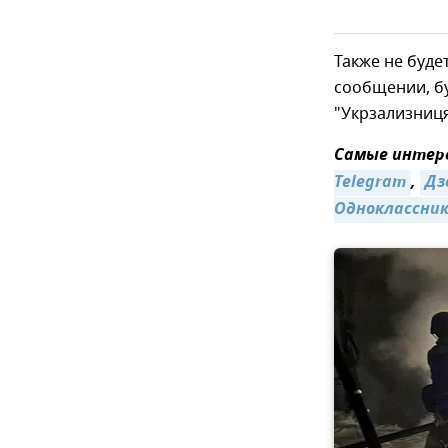
Также не буд
сообщении, б
"Укрзализниця
Самые интере
Telegram
,
Дз
Одноклассни