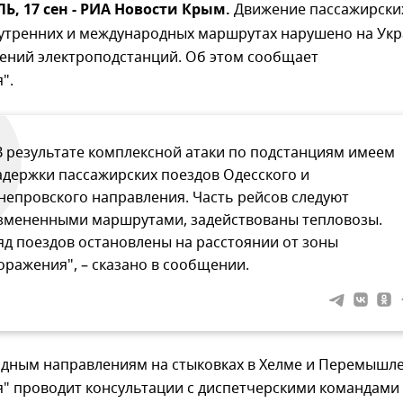
, 17 сен - РИА Новости Крым.
Движение пассажирски
нутренних и международных маршрутах нарушено на Ук
дений электроподстанций. Об этом сообщает
".
В результате комплексной атаки по подстанциям имеем
адержки пассажирских поездов Одесского и
непровского направления. Часть рейсов следуют
змененными маршрутами, задействованы тепловозы.
яд поездов остановлены на расстоянии от зоны
оражения", – сказано в сообщении.
дным направлениям на стыковках в Хелме и Перемышл
я" проводит консультации с диспетчерскими командами