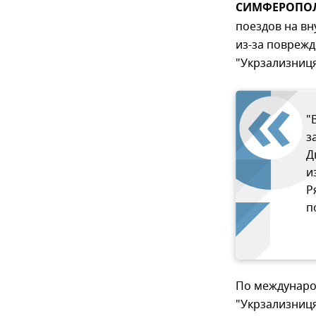
СИМФЕРОПОЛЬ
поездов на в
из-за повреж
"Укрзализниця
"
з
Д
и
Р
п
По междунаро
"Укрзализниц