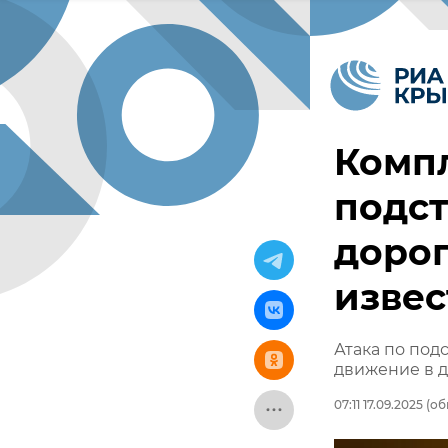
Компл
подс
дорог
извес
Атака по под
движение в д
07:11 17.09.2025
(обн