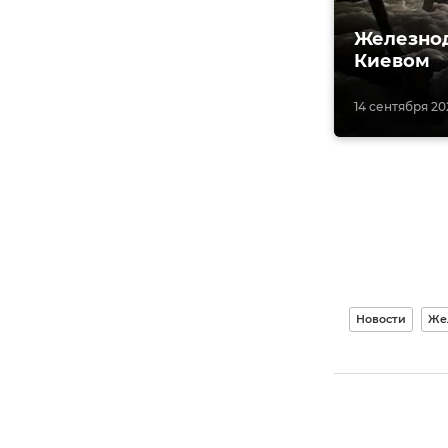
Железнод
Киевом
14 сентября 202
Новости
Же