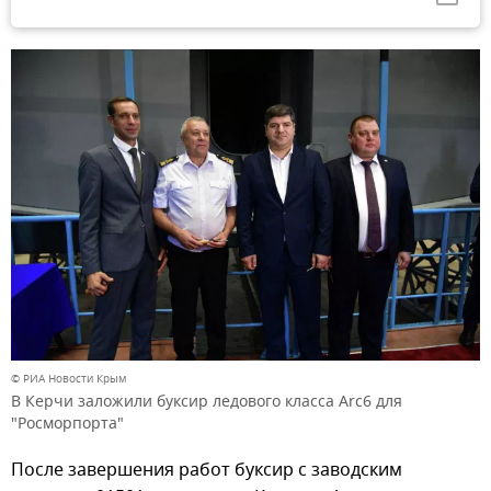
© РИА Новости Крым
В Керчи заложили буксир ледового класса Arc6 для
"Росморпорта"
После завершения работ буксир с заводским