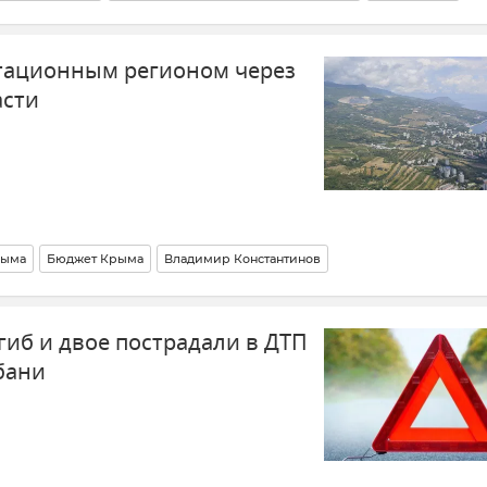
 бури
тационным регионом через
асти
рыма
Бюджет Крыма
Владимир Константинов
гиб и двое пострадали в ДТП
бани