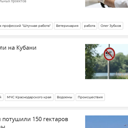
льных проектов
х профессий "Штучная работа"
Ветеринария
работа
Олег Зубков
ые
Животноводство в Крыму
ли на Кубани
й
МЧС Краснодарского края
Водоемы
Происшествия
потушили 150 гектаров
вы