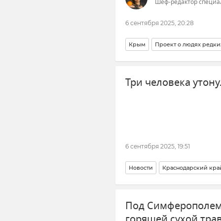
Шеф-редактор специа
6 сентября 2025, 20:28
Крым
Проект о людях редки
Парк львов "Тайган"
Животн
Три человека утону
6 сентября 2025, 19:51
Новости
Краснодарский кра
Под Симферополем 
горящей сухой тра