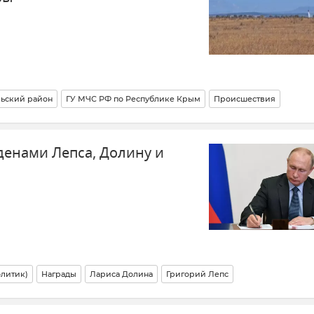
ьский район
ГУ МЧС РФ по Республике Крым
Происшествия
денами Лепса, Долину и
олитик)
Награды
Лариса Долина
Григорий Лепс