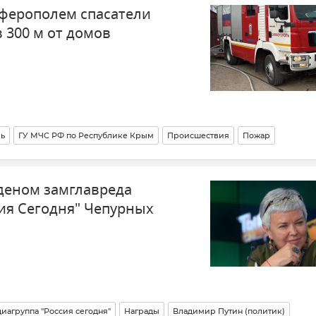
ферополем спасатели
 300 м от домов
ь
ГУ МЧС РФ по Республике Крым
Происшествия
Пожар
деном замглавреда
ия Сегодня" Чепурных
агруппа "Россия сегодня"
Награды
Владимир Путин (политик)