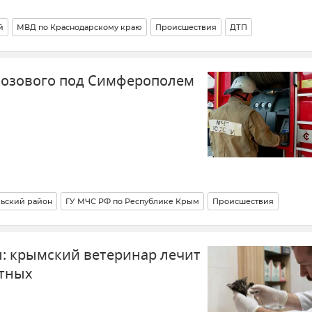
й
МВД по Краснодарскому краю
Происшествия
ДТП
Лозового под Симферополем
ьский район
ГУ МЧС РФ по Республике Крым
Происшествия
: крымский ветеринар лечит
отных