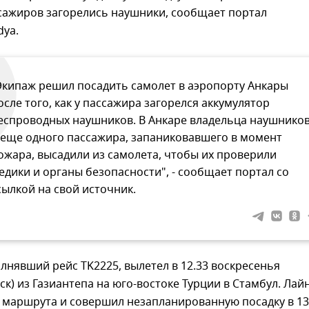
ссажиров загорелись наушники, сообщает портал
dya.
Экипаж решил посадить самолет в аэропорту Анкары
осле того, как у пассажира загорелся аккумулятор
еспроводных наушников. В Анкаре владельца наушнико
 еще одного пассажира, запаниковавшего в момент
ожара, высадили из самолета, чтобы их проверили
едики и органы безопасности", - сообщает портал со
сылкой на свой источник.
лнявший рейс TK2225, вылетел в 12.33 воскресенья
мск) из Газиантепа на юго-востоке Турции в Стамбул. Лай
 маршрута и совершил незапланированную посадку в 13