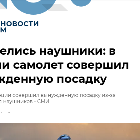
елись наушники: в
ии самолет совершил
жденную посадку
рции совершил вынужденную посадку из-за
я наушников - СМИ