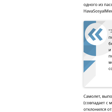
одного из па
HavaSosyalMe
"
п
б
и
п
м
с
Самолет, выпо
(совпадает с 
отклонился от