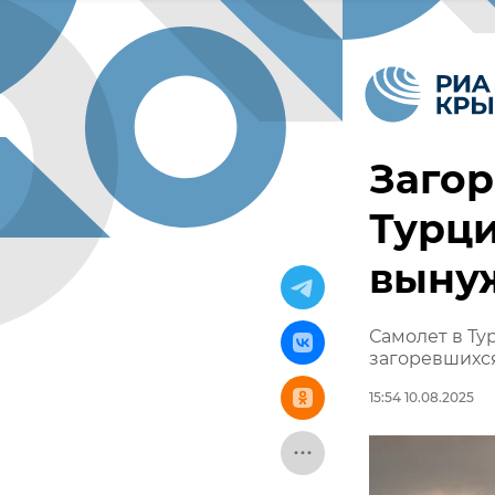
Загор
Турц
выну
Самолет в Ту
загоревшихс
15:54 10.08.2025