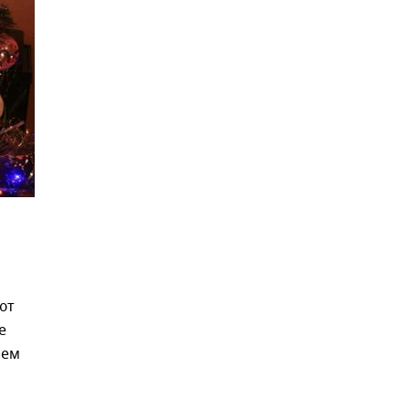
ют
е
оем