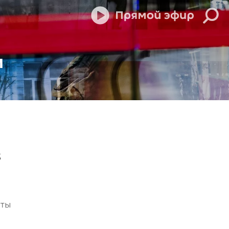
м
з
еты