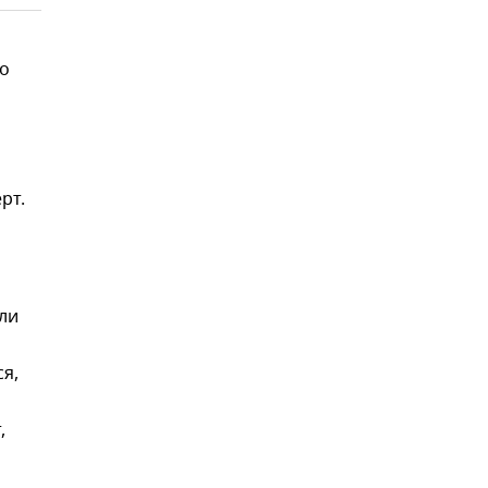
то
рт.
ли
я,
,