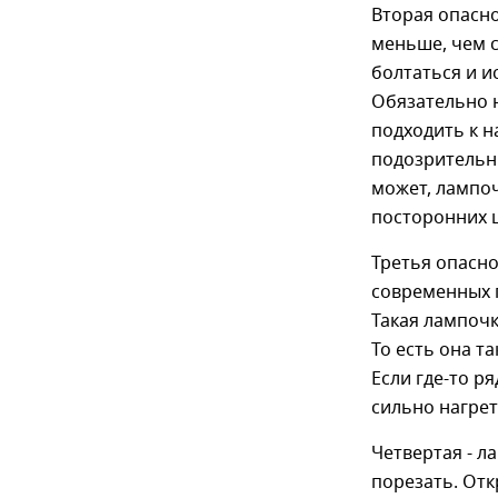
Вторая опасно
меньше, чем с
болтаться и и
Обязательно н
подходить к 
подозрительны
может, лампоч
посторонних ш
Третья опасно
современных г
Такая лампочк
То есть она т
Если где-то р
сильно нагрет
Четвертая - л
порезать. От