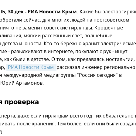
, 30 дек - РИА Новости Крым.
Какие бы электрогирл
зобретали сейчас, для многих людей на постсоветском
 ничто не заменит советские гирлянды. Крошечные
аливания, мягкий рассеянный свет, волшебные
детсва и юности. Кто-то бережно хранит электрические
гие - разыскивают в интернете, покупают с рук - ищут
, как были в детстве. О том, как предаваясь ностальгии,
ар,
РИА Новости Крым 
рассказал инженер регионально
я международной медиагруппы "Россия сегодня" в
 Юрий Артамонов.
я проверка
перта, даже если гирляндам всего год - их обязательно 
ивать после хранения. Тем более, если они были созда
д.