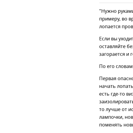
"Нужно руками
примеру, во в
лопается пров
Если вы уходи
оставляйте бе
загорается и 
По его словам
Первая опасно
начать лопать
есть где-то в
заизолировать
то лучше от и
лампочки, нов
поменять нов