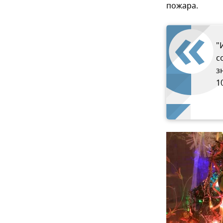
пожара.
"
с
з
1