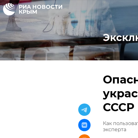
Экскл
Опасн
украс
СССР 
Как пользова
эксперта