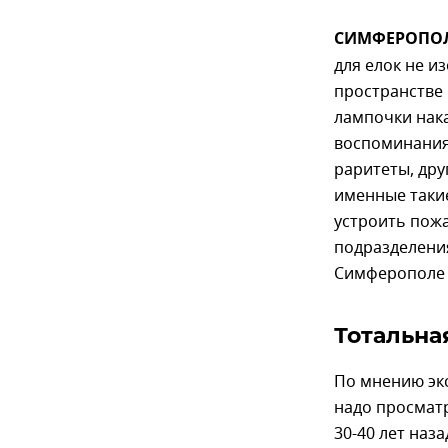
СИМФЕРОПОЛЬ
для елок не и
пространстве
лампочки нак
воспоминания 
раритеты, дру
именные такие
устроить пож
подразделени
Симферополе
Тотальна
По мнению экс
надо просматр
30-40 лет наза