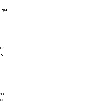
янды
 не
го
все
ны