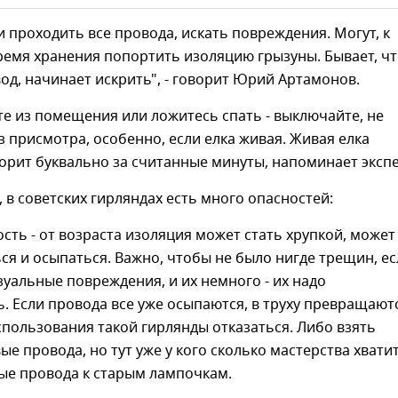
 проходить все провода, искать повреждения. Могут, к
ремя хранения попортить изоляцию грызуны. Бывает, ч
од, начинает искрить", - говорит Юрий Артамонов.
те из помещения или ложитесь спать - выключайте, не
з присмотра, особенно, если елка живая. Живая елка
горит буквально за считанные минуты, напоминает экспе
, в советских гирляндах есть много опасностей:
сть - от возраста изоляция может стать хрупкой, может
ся и осыпаться. Важно, чтобы не было нигде трещин, ес
изуальные повреждения, и их немного - их надо
. Если провода все уже осыпаются, в труху превращаютс
спользования такой гирлянды отказаться. Либо взять
ые провода, но тут уже у кого сколько мастерства хватит
ые провода к старым лампочкам.