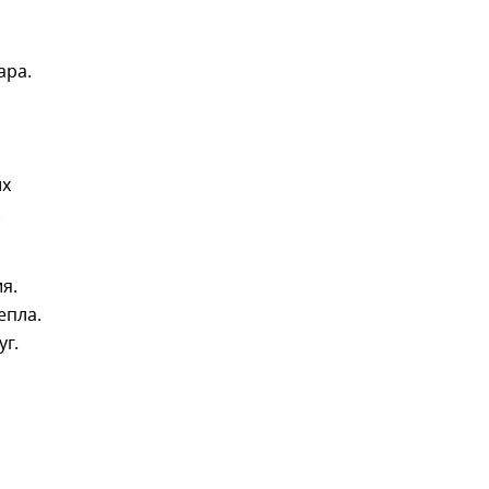
ара.
их
.
я.
епла.
уг.