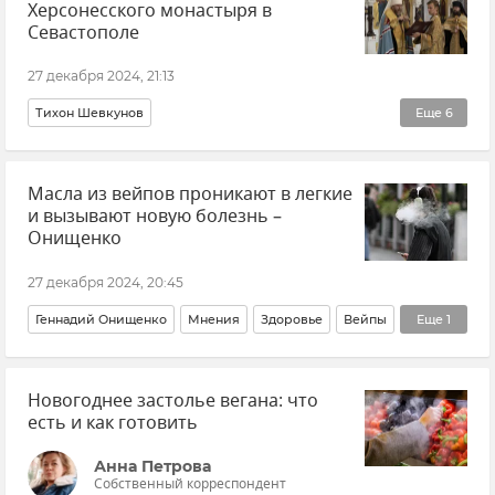
Херсонесского монастыря в
Разлив нефтепродуктов
Разлив мазута
Кубань
Севастополе
Вениамин Кондратьев
27 декабря 2024, 21:13
Тихон Шевкунов
Еще
6
Симферопольская и Крымская епархия
Масла из вейпов проникают в легкие
Крымская митрополия
и вызывают новую болезнь –
РПЦ (Русская православная церковь)
Религия
Онищенко
Крым
Новости Крыма
27 декабря 2024, 20:45
Геннадий Онищенко
Мнения
Здоровье
Вейпы
Еще
1
РАН
Новогоднее застолье вегана: что
есть и как готовить
Анна Петрова
Собственный корреспондент