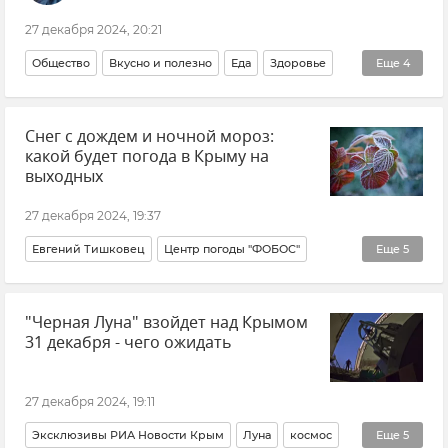
27 декабря 2024, 20:21
Общество
Вкусно и полезно
Еда
Здоровье
Еще
4
Красота и здоровье
Совет эксперта
Снег с дождем и ночной мороз:
Эксклюзивы РИА Новости Крым
Новый год 2025
какой будет погода в Крыму на
выходных
27 декабря 2024, 19:37
Евгений Тишковец
Центр погоды "ФОБОС"
Еще
5
Новости
Новости Крыма
Погода
"Черная Луна" взойдет над Крымом
Погода в Крыму
Крымская погода
31 декабря - чего ожидать
27 декабря 2024, 19:11
Эксклюзивы РИА Новости Крым
Луна
космос
Еще
5