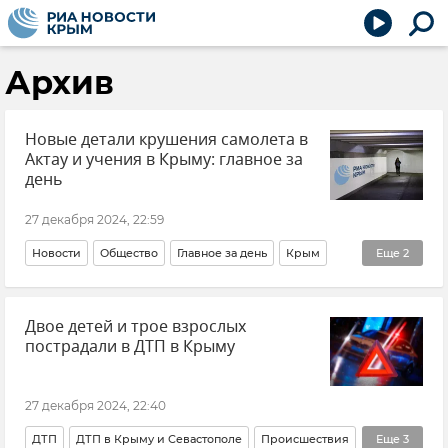
Архив
Новые детали крушения самолета в
Актау и учения в Крыму: главное за
день
27 декабря 2024, 22:59
Новости
Общество
Главное за день
Крым
Еще
2
Новости Крыма
В мире
Двое детей и трое взрослых
пострадали в ДТП в Крыму
27 декабря 2024, 22:40
ДТП
ДТП в Крыму и Севастополе
Происшествия
Еще
3