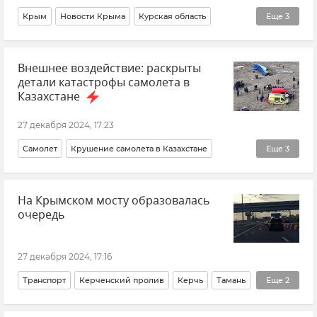
Крым
Новости Крыма
Курская область
Еще
3
Ситуация в Курской области после нападения ВСУ
Внешнее воздействие: раскрыты
Суд
Генпрокуратура России
детали катастрофы самолета в
Казахстане
27 декабря 2024, 17:23
Самолет
Крушение самолета в Казахстане
Еще
3
Казахстан
Азербайджан
Новости
На Крымском мосту образовалась
очередь
27 декабря 2024, 17:16
Транспорт
Керченский пролив
Керчь
Тамань
Еще
2
Логистика
Новости Крыма