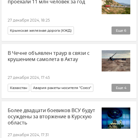
проехали 11 млн человек за год
27 декабря 2024, 18:25
Крымская железная дорога (КЖД)
Еще
6
Михаил Гончаров
Железные дороги Крыма
В Чечне объявлен траур в связи с
Транспорт
Логистика
Крым
Новости Крыма
крушением самолета в Актау
27 декабря 2024, 17:45
Казахстан
Авария ракеты-носителя "Союз"
Еще
4
Чечня
Рамзан Кадыров
Траур
Новости
Более двадцати боевиков ВСУ будут
осуждены за вторжение в Курскую
область
27 декабря 2024, 17:31