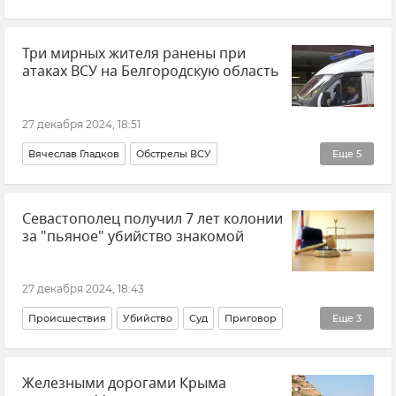
Сергей Назаров
Три мирных жителя ранены при
Крымская астрофизическая обсерватория (КрАО)
атаках ВСУ на Белгородскую область
Новости
Крым
Земля
27 декабря 2024, 18:51
Вячеслав Гладков
Обстрелы ВСУ
Еще
5
ВСУ (Вооруженные силы Украины)
Белгород
Севастополец получил 7 лет колонии
Обстрелы Белгородской области
за "пьяное" убийство знакомой
Белгородская область
Новости
27 декабря 2024, 18:43
Происшествия
Убийство
Суд
Приговор
Еще
3
Севастополь
Новости Севастополя
Железными дорогами Крыма
Прокуратура города Севастополя