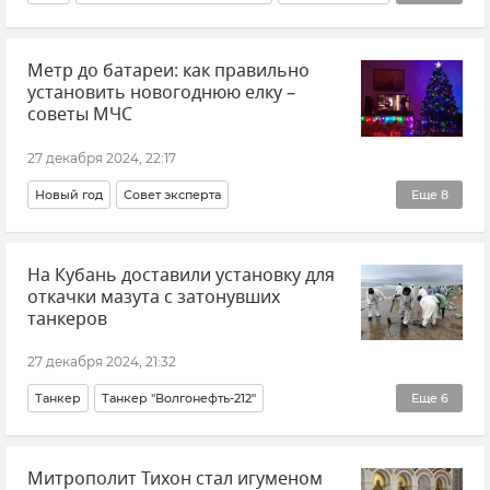
Крым
Новости Крыма
Метр до батареи: как правильно
Прокуратура Республики Крым
установить новогоднюю елку –
советы МЧС
27 декабря 2024, 22:17
Новый год
Совет эксперта
Еще
8
ГУ МЧС РФ по Республике Крым
Игорь Скуртул
На Кубань доставили установку для
Общество
Крым
Новости Крыма
откачки мазута с затонувших
Новый год 2025
Новый год в Крыму
танкеров
Безопасность
27 декабря 2024, 21:32
Танкер
Танкер "Волгонефть-212"
Еще
6
Танкеры "Волгонефть 212" и "Волгонефть 239" в Керченском проливе
Митрополит Тихон стал игуменом
Разлив нефтепродуктов в Черном море