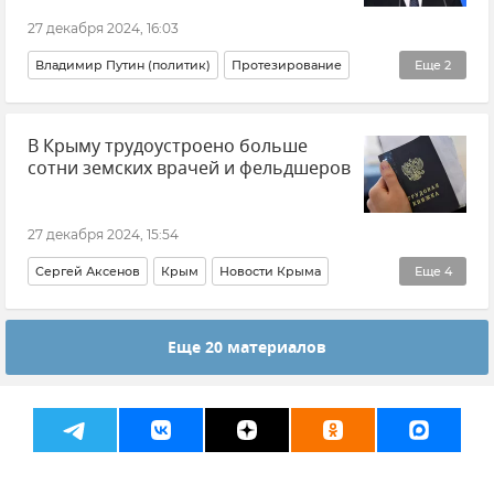
Кубань
Краснодарский край
27 декабря 2024, 16:03
Владимир Путин (политик)
Протезирование
Еще
2
Участники СВО
Новости
В Крыму трудоустроено больше
сотни земских врачей и фельдшеров
27 декабря 2024, 15:54
Сергей Аксенов
Крым
Новости Крыма
Еще
4
Здравоохранение в Крыму и Севастополе
Еще 20 материалов
Общество
Земский фельдшер
Земский доктор