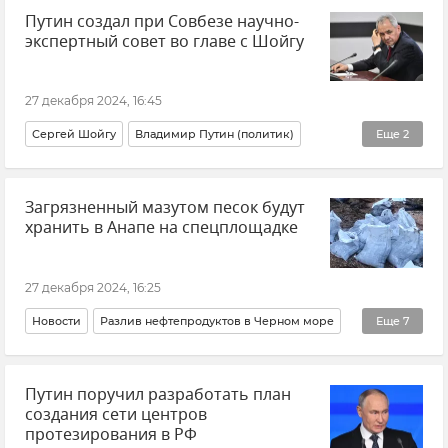
Путин создал при Совбезе научно-
экспертный совет во главе с Шойгу
27 декабря 2024, 16:45
Сергей Шойгу
Владимир Путин (политик)
Еще
2
Россия
Новости
Загрязненный мазутом песок будут
хранить в Анапе на спецплощадке
27 декабря 2024, 16:25
Новости
Разлив нефтепродуктов в Черном море
Еще
7
Разлив нефтепродуктов
Разлив мазута
Анапа
Путин поручил разработать план
Танкер
создания сети центров
Танкеры "Волгонефть 212" и "Волгонефть 239" в Керченском проливе
протезирования в РФ