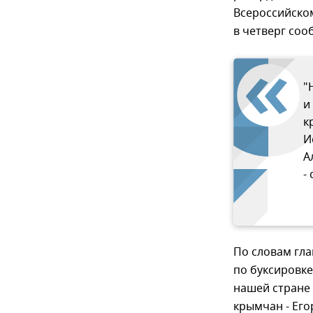
Всероссийском
в четверг соо
"
и
к
И
А
-
По словам гла
по буксировк
нашей стране 
крымчан - Его