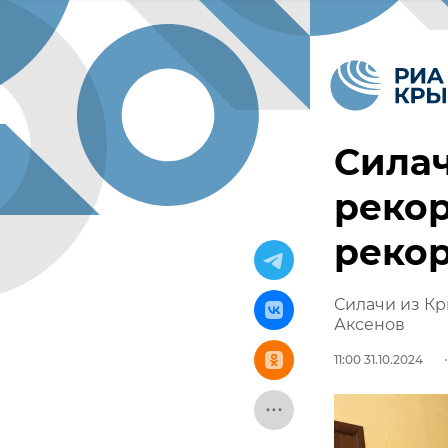
Силач
реко
реко
Силачи из Кр
Аксенов
11:00 31.10.2024