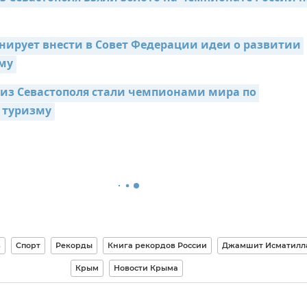
нирует внести в Совет Федерации идеи о развитии 
му
из Севастополя стали чемпионами мира по 
 туризму
в
Спорт
Рекорды
Книга рекордов России
Джамшит Исматилл
Крым
Новости Крыма