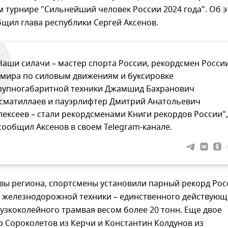
 турнире "Сильнейший человек России 2024 года". Об 
бщил глава республики Сергей Аксенов.
Наши силачи – мастер спорта России, рекордсмен Росси
 мира по силовым движениям и буксировке
рупногабаритной техники Джамшид Бахранович
сматиллаев и пауэрлифтер Дмитрий Анатольевич
лексеев – стали рекордсменами Книги рекордов России",
 сообщил Аксенов в своем Telegram-канале.
вы региона, спортсмены установили парный рекорд Рос
е железнодорожной техники – единственного действующ
узкоколейного трамвая весом более 20 тонн. Еще двое
р Сороколетов из Керчи и Константин Колдунов из