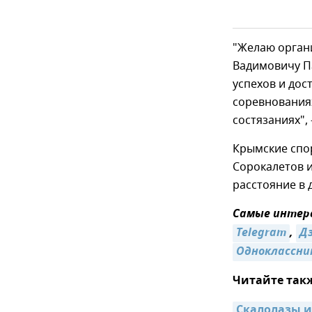
"Желаю орган
Вадимовичу П
успехов и дос
соревнования
состязаниях",
Крымские спо
Сорокалетов 
расстояние в 
Самые интере
Telegram
,
Д
Одноклассни
Читайте так
Скалолазы и