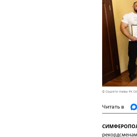
© Соцсети главы РК С
Читать в
СИМФЕРОПОЛЬ
рекордсменам