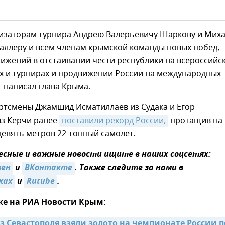
изаторам турнира Андрею Валерьевичу Шаркову и Мих
аллеру и всем членам крымской команды новых побед,
тижений в отстаивании чести республики на всероссийс
х и турнирах и продвижении России на международных
 - написал глава Крыма.
ртсмены Джамшид Исматиллаев из Судака и Егор
из Керчи ранее
поставили рекорд России,
протащив на
девять метров 22-тонный самолет.
сные и важные новости ищите в наших соцсетях:
зен
и
ВКонтакте
. Также следите за нами в
ках
и
Rutube
.
же на РИА Новости Крым:
з Севастополя взяли золото на чемпионате России по