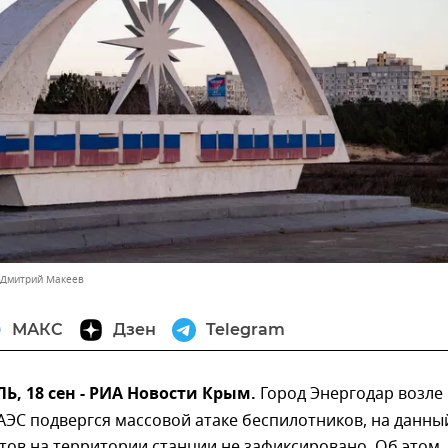
 Дмитрий Макеев
МАКС
Дзен
Telegram
, 18 сен - РИА Новости Крым.
Город Энергодар возле
ЭС подвергся массовой атаке беспилотников, на данны
тов на территории станции не зафиксировано. Об этом