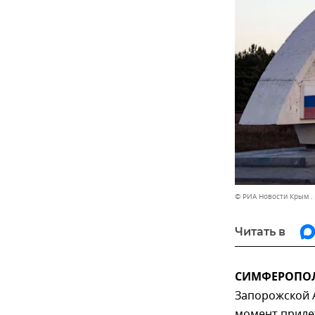
© РИА Новости Крым .
Читать в
СИМФЕРОПОЛЬ
Запорожской А
момент приле