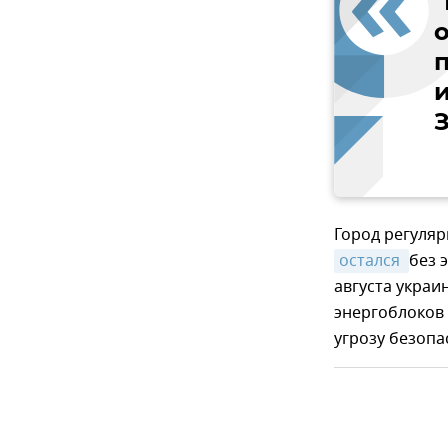
З
Город регуляр
остался 
без 
августа украи
энергоблоков
угрозу безопа