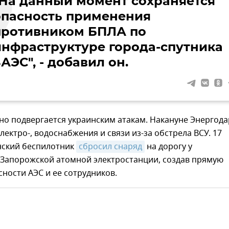
"На данный момент сохраняется
опасность применения
противником БПЛА по
инфраструктуре города-спутника
АЭС", - добавил он.
но подвергается украинским атакам. Накануне Энергода
электро-, водоснабжения и связи из-за обстрела ВСУ. 17
нский беспилотник
сбросил снаряд
на дорогу у
 Запорожской атомной электростанции, создав прямую
сности АЭС и ее сотрудников.