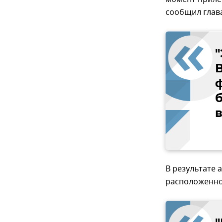
сообщил глава
В
в
В результате 
расположенной